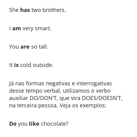
She
has
two brothers.
I
am
very smart.
You
are
so tall.
It
is
cold outside.
Já nas formas negativas e interrogativas
desse tempo verbal, utilizamos o verbo
auxiliar DO/DON’T, que vira DOES/DOESN’T,
na terceira pessoa. Veja os exemplos:
Do
you
like
chocolate?