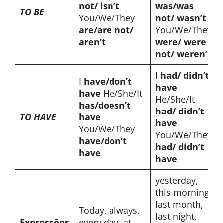
not/ isn’t
was/was
TO BE
You/We/They
not/ wasn’t
are/are not/
You/We/They
aren’t
were/ were
not/ weren’t
I
had/ didn’t
I
have/don’t
have
have
He/She/It
He/She/It
has/doesn’t
had/ didn’t
TO HAVE
have
have
You/We/They
You/We/They
have/don’t
had/ didn’t
have
have
yesterday,
this morning,
last month,
Today, always,
last night,
Expressões
every day, at