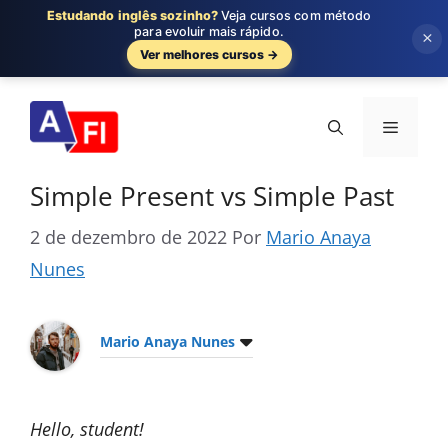
Estudando inglês sozinho?
Veja cursos com método
para evoluir mais rápido.
×
Ver melhores cursos →
Pular
para
Menu
o
conteúdo
Simple Present vs Simple Past
2 de dezembro de 2022
Por
Mario Anaya
Nunes
Mario Anaya Nunes
Hello, student!