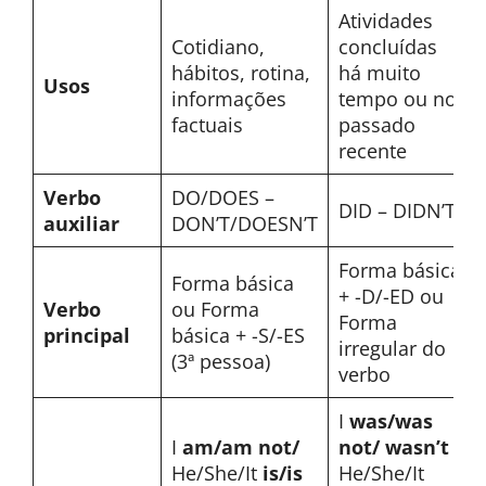
Atividades
Cotidiano,
concluídas
hábitos, rotina,
há muito
Usos
informações
tempo ou no
factuais
passado
recente
Verbo
DO/DOES –
DID – DIDN’T
auxiliar
DON’T/DOESN’T
Forma básica
Forma básica
+ -D/-ED ou
Verbo
ou Forma
Forma
principal
básica + -S/-ES
irregular do
(3ª pessoa)
verbo
I
was/was
I
am/am not/
not/ wasn’t
He/She/It
is/is
He/She/It