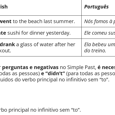
ish
Português
went
to the beach last summer.
Nós fomos à 
ate
sushi for dinner yesterday.
Ele comeu sus
drank
a glass of water after her
Ela bebeu um
kout.
do treino.
r
perguntas e negativas
no Simple Past,
é neces
odas as pessoas)
e “didn’t”
(para todas as pesso
uidos do verbo principal no infinitivo sem “to”.
rbo principal no infinitivo sem “to”.