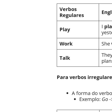
Verbos
Engl
Regulares
I
pl
Play
yest
Work
She
The
Talk
plan
Para verbos irregulare
A forma do verbo
Exemplo:
Go -