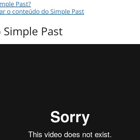
mple Past?
xar o conteúdo do Simple Past
 Simple Past