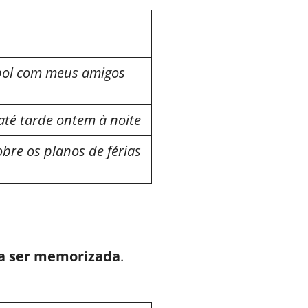
ebol com meus amigos
até tarde ontem à noite
obre os planos de férias
sa ser memorizada
.