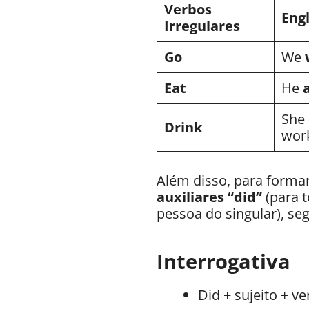
Verbos
Engl
Irregulares
Go
We
Eat
He
She
Drink
wor
Além disso, para forma
auxiliares “did”
(para t
pessoa do singular), seg
Interrogativa
Did + sujeito + ve