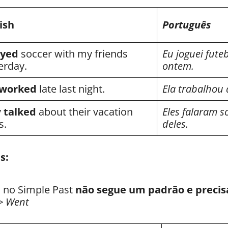
ish
Português
ayed
soccer with my friends
Eu joguei fut
erday.
ontem.
worked
late last night.
Ela trabalhou 
y
talked
about their vacation
Eles falaram s
s.
deles.
s:
 no Simple Past
não segue um padrão e preci
> Went