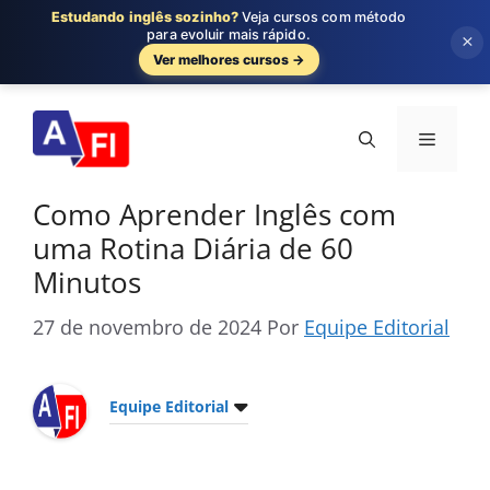
Estudando inglês sozinho?
Veja cursos com método
para evoluir mais rápido.
×
Ver melhores cursos →
Pular
para
Menu
o
conteúdo
Como Aprender Inglês com
uma Rotina Diária de 60
Minutos
27 de novembro de 2024
Por
Equipe Editorial
Equipe Editorial