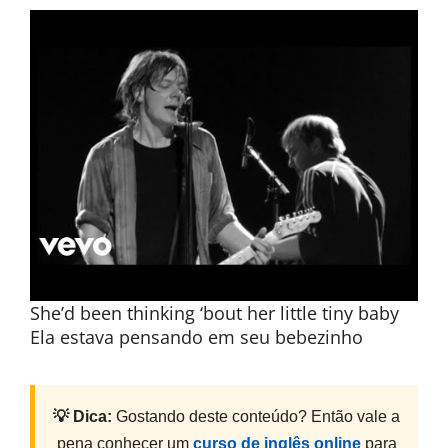
She’d been thinking ‘bout her little tiny baby
Ela estava pensando em seu bebezinho
💡 Dica:
Gostando deste conteúdo? Então vale a
pena conhecer um
curso de inglês online
para