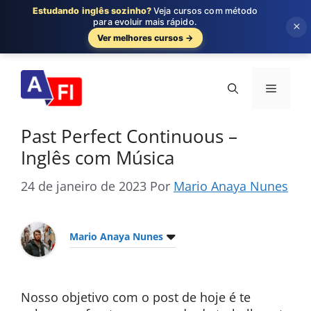
Estudando inglês sozinho?
Veja cursos com método
para evoluir mais rápido.
×
Ver melhores cursos →
Pular
para
Menu
o
conteúdo
Past Perfect Continuous –
Inglês com Música
24 de janeiro de 2023
Por
Mario Anaya Nunes
Mario Anaya Nunes
Nosso objetivo com o post de hoje é te