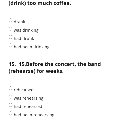
(drink) too much coffee.
drank
was drinking
had drunk
had been drinking
15.
15.Before the concert, the band
(rehearse) for weeks.
rehearsed
was rehearsing
had rehearsed
had been rehearsing