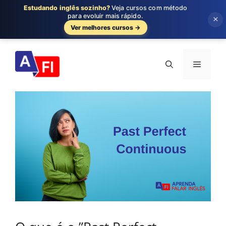
Estudando inglês sozinho?
Veja cursos com método
para evoluir mais rápido.
×
Ver melhores cursos →
Pular
para
Menu
o
conteúdo