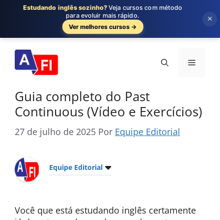
Estudando inglês sozinho?
Veja cursos com método
para evoluir mais rápido.
×
Ver melhores cursos →
Pular
para
Menu
o
conteúdo
Guia completo do Past
Continuous (Vídeo e Exercícios)
27 de julho de 2025
Por
Equipe Editorial
Equipe Editorial
Você que está estudando inglês certamente