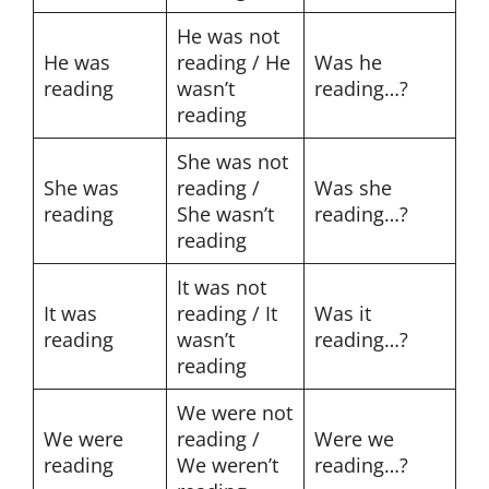
He was not
He was
reading / He
Was he
reading
wasn’t
reading…?
reading
She was not
She was
reading /
Was she
reading
She wasn’t
reading…?
reading
It was not
It was
reading / It
Was it
reading
wasn’t
reading…?
reading
We were not
We were
reading /
Were we
reading
We weren’t
reading…?