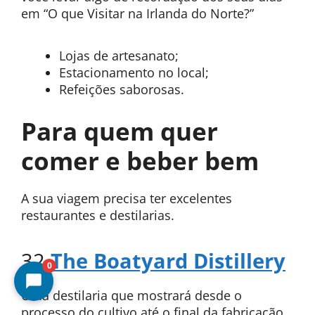
em “O que Visitar na Irlanda do Norte?”
Lojas de artesanato;
Estacionamento no local;
Refeições saborosas.
Para quem quer
comer e beber bem
A sua viagem precisa ter excelentes
restaurantes e destilarias.
32.
The Boatyard Distillery
0
Uma destilaria que mostrará desde o
processo do cultivo até o final da fabricação