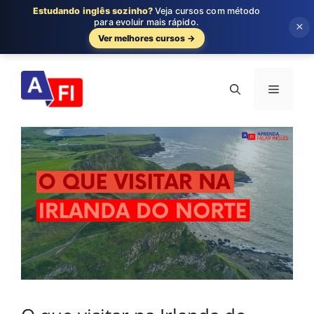
Estudando inglês sozinho?
Veja cursos com método
para evoluir mais rápido.
×
Ver melhores cursos →
Pular
para
Menu
o
conteúdo