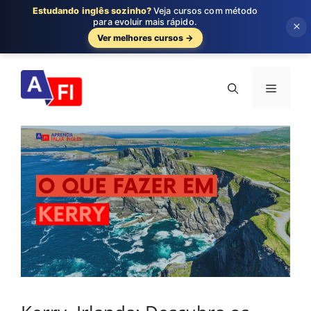
Estudando inglês sozinho?
Veja cursos com método
para evoluir mais rápido.
×
Ver melhores cursos →
Pular
para
Menu
o
conteúdo