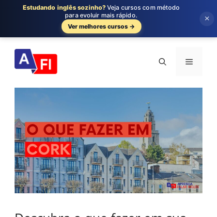
Estudando inglês sozinho?
Veja cursos com método
para evoluir mais rápido.
×
Ver melhores cursos →
Pular
para
Menu
o
conteúdo