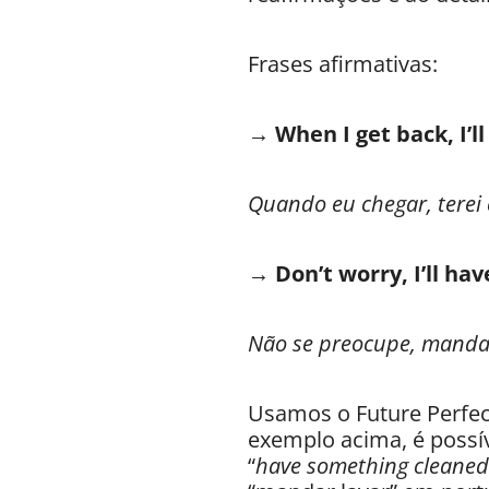
Frases afirmativas:
→ When I get back, I’l
Quando eu chegar, terei
→ Don’t worry, I’ll hav
Não se preocupe, mandar
Usamos o Future Perfec
exemplo acima, é possí
“
have something cleaned