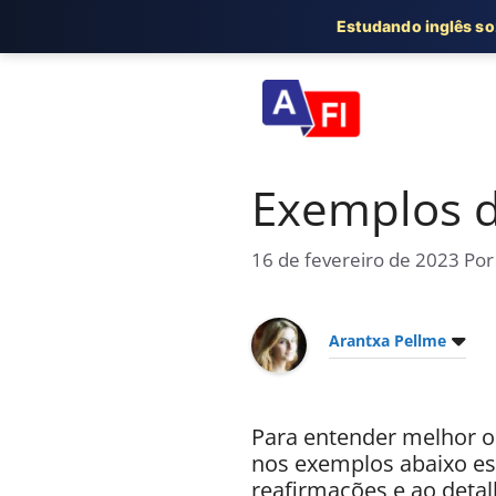
Estudando inglês s
Pular
para
o
conteúdo
Exemplos d
16 de fevereiro de 2023
Po
Arantxa Pellme
Para entender melhor o
nos exemplos abaixo es
reafirmações e ao deta