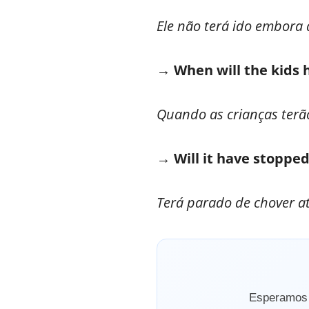
Ele não terá ido embora 
→
When will the kids 
Quando as crianças terã
→ Will it have stoppe
Terá parado de chover at
Esperamos q