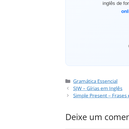
inglês de f
onl
Categorias
Gramática Essencial
SJW – Gírias em Inglês
Simple Present – Frases 
Deixe um comen