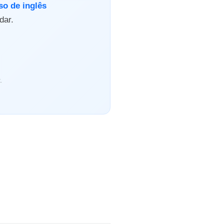
so de inglês
dar.
.