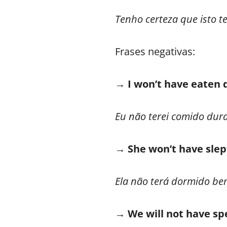
Tenho certeza que isto t
Frases negativas:
→ I won’t have eaten d
Eu não terei comido dura
→ She won’t have slept
Ela não terá dormido be
→ We will not have spe