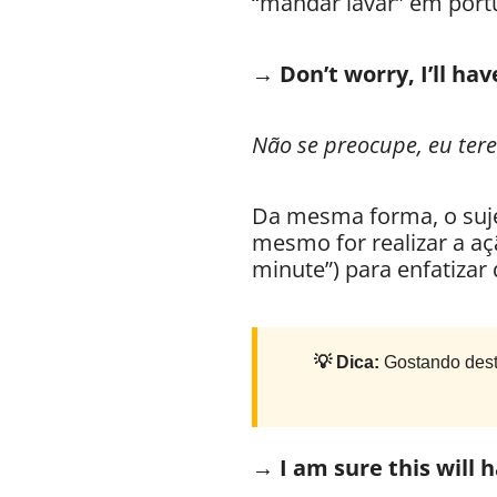
“mandar lavar” em port
→ Don’t worry, I’ll hav
Não se preocupe, eu ter
Da mesma forma, o suje
mesmo for realizar a a
minute”) para enfatizar
💡 Dica:
Gostando dest
→ I am sure this will 