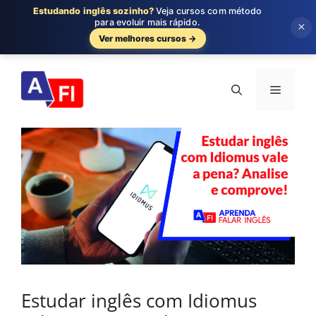
Estudando inglês sozinho?
Veja cursos com método
para evoluir mais rápido.
×
Ver melhores cursos →
Pular
para
Menu
o
conteúdo
Estudar inglês com Idiomus