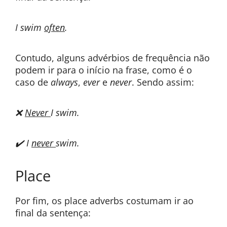
I swim
often
.
Contudo, alguns advérbios de frequência não
podem ir para o início na frase, como é o
caso de
always
,
ever
e
never
. Sendo assim:
❌
Never
I swim.
✔️ I
never
swim.
Place
Por fim, os place adverbs costumam ir ao
final da sentença: