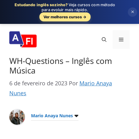
Estudando inglês sozinho?
Veja cursos com método
para evoluir mais rápido.
×
Ver melhores cursos →
Pular
para
Menu
o
conteúdo
WH-Questions – Inglês com
Música
6 de fevereiro de 2023
Por
Mario Anaya
Nunes
Mario Anaya Nunes