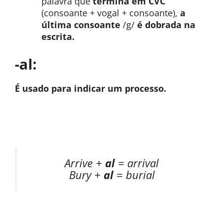
palavra que
termina em CVC
(consoante + vogal + consoante),
a
última consoante
/g/
é dobrada na
escrita.
-al:
É usado para indicar um processo.
Arrive +
al
= arrival
Bury +
al
= burial