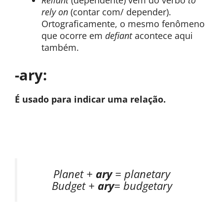
Reliant
(dependente) vem do verbo
to
rely on
(contar com/ depender).
Ortograficamente, o mesmo fenômeno
que ocorre em
defiant
acontece aqui
também.
-ary:
É usado para indicar uma relação.
Planet +
ary
= planetary
Budget +
ary
= budgetary