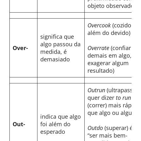
objeto observado
Overcook
(cozido
além do devido)
significa que
algo passou da
Over-
Overrate
(confiar
medida, é
demais em algo,
demasiado
exagerar algum
resultado)
Outrun
(ultrapassar)
quer dizer
to run
(correr) mais rápido
que algo ou alguém
indica que algo
Out-
foi além do
Outdo
(superar) é
esperado
“ser mais bem-