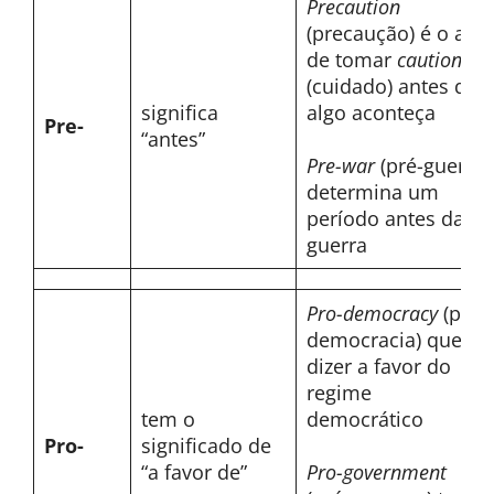
Precaution
(precaução) é o ato
de tomar
caution
(cuidado) antes que
significa
algo aconteça
Pre-
“antes”
Pre-war
(pré-guerra)
determina um
período antes da
guerra
Pro-democracy
(pró-
democracia) quer
dizer a favor do
regime
tem o
democrático
Pro-
significado de
“a favor de”
Pro-government