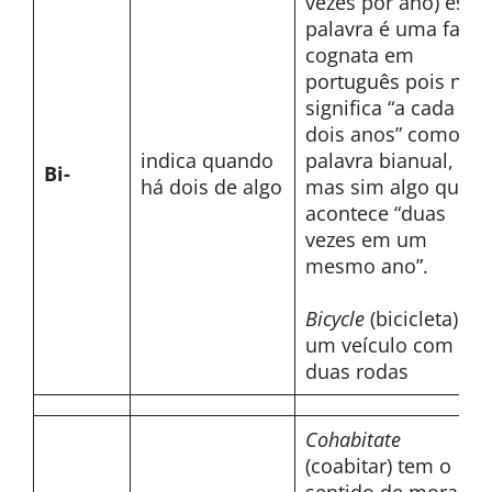
vezes por ano) essa
palavra é uma falsa
cognata em
português pois não
significa “a cada
dois anos” como a
indica quando
palavra bianual,
Bi-
há dois de algo
mas sim algo que
acontece “duas
vezes em um
mesmo ano”.
Bicycle
(bicicleta)
um veículo com
duas rodas
Cohabitate
(coabitar) tem o