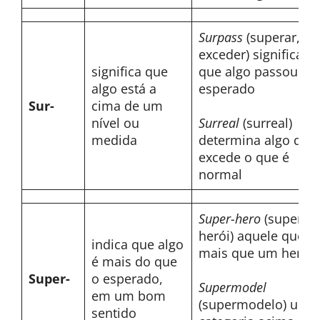
Surpass
(superar,
exceder) significa
significa que
que algo passou do
algo está a
esperado
Sur-
cima de um
nível ou
Surreal
(surreal)
medida
determina algo que
excede o que é
normal
Super-hero
(super-
herói) aquele que é
indica que algo
mais que um herói
é mais do que
Super-
o esperado,
Supermodel
em um bom
(supermodelo) uma
sentido