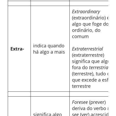
Extraordinary
(extraordinário) é
algo que foge do
ordinário, do
comum
indica quando
Extra-
Extraterrestrial
há algo a mais
(extraterrestre)
significa que algo é
fora do
terrestrial
(terrestre), tudo o
que excede a esfera
terrestre
Foresee
(prever)
deriva do verbo
to
significa algo
see
(ver) acrescido