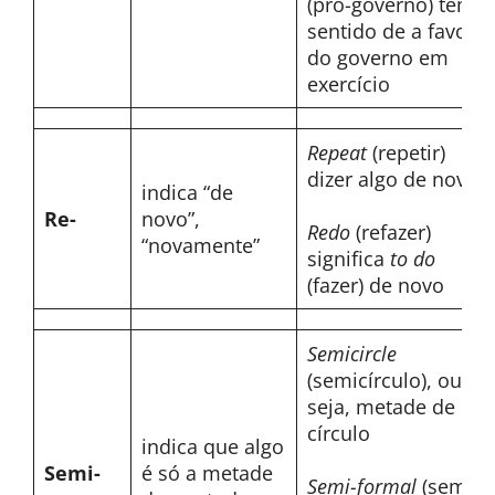
(pró-governo) tem o
sentido de a favor
do governo em
exercício
Repeat
(repetir)
dizer algo de novo
indica “de
Re-
novo”,
Redo
(refazer)
“novamente”
significa
to do
(fazer) de novo
Semicircle
(semicírculo), ou
seja, metade de um
círculo
indica que algo
Semi-
é só a metade
Semi-formal
(semi