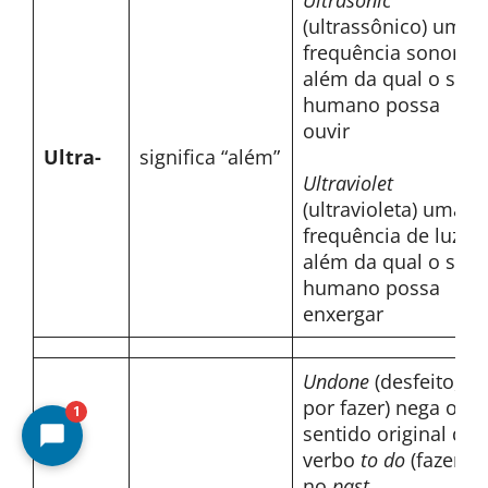
Ultrasonic
(ultrassônico) uma
frequência sonora
além da qual o ser
humano possa
ouvir
Ultra-
significa “além”
Ultraviolet
(ultravioleta) uma
frequência de luz
além da qual o ser
humano possa
enxergar
Undone
(desfeito,
por fazer) nega o
1
sentido original do
verbo
to do
(fazer)
no
past