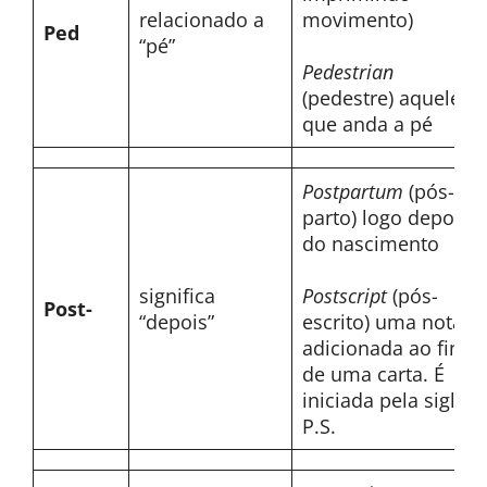
relacionado a
movimento)
Ped
“pé”
Pedestrian
(pedestre) aquele
que anda a pé
Postpartum
(pós-
parto) logo depois
do nascimento
significa
Postscript
(pós-
Post-
“depois”
escrito) uma nota
adicionada ao final
de uma carta. É
iniciada pela sigla
P.S.