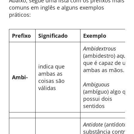
Abaixo, segue uma lista com os prefixos mais
comuns em inglês e alguns exemplos
práticos:
Prefixo
Significado
Exemplo
Ambidextrous
(ambidestro) aquele
que é capaz de usar
indica que
ambas as mãos.
ambas as
Ambi-
coisas são
Ambiguous
válidas
(ambíguo) algo que
possui dois
sentidos
Antidote
(antídoto)
substância contra