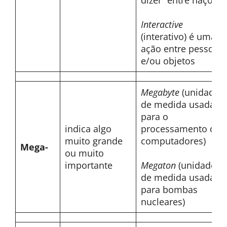
dizer “entre nações”
Interactive
(interativo) é uma
ação entre pessoas
e/ou objetos
Megabyte
(unidade
de medida usada
para o
indica algo
processamento de
muito grande
computadores)
Mega-
ou muito
importante
Megaton
(unidade
de medida usada
para bombas
nucleares)