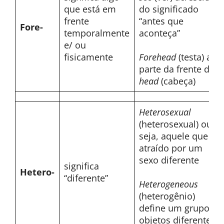
que está em
do significado
frente
“antes que
Fore-
temporalmente
aconteça”
e/ ou
fisicamente
Forehead
(testa) a
parte da frente da
head
(cabeça)
Heterosexual
(heterosexual) ou
seja, aquele que é
atraído por um
sexo diferente
significa
Hetero-
“diferente”
Heterogeneous
(heterogênio)
define um grupo de
objetos diferentes