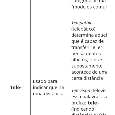
categoria acima das
“modelos comuns”
Telepathic
(telepático)
determina aquele
que é capaz de
transferir e ler
pensamentos
alheios, o que
supostamente
acontece de uma
certa distância
usado para
Tele-
indicar que há
Televison
(televisão)
uma distância
essa palavra usa o
prefixo
tele-
(indicando