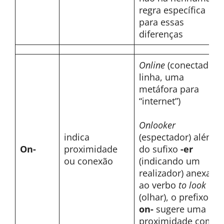
regra específica
para essas
diferenças
Online
(conectado à
linha, uma
metáfora para
“internet”)
Onlooker
indica
(espectador) além
On-
proximidade
do sufixo
-er
ou conexão
(indicando um
realizador) anexado
ao verbo
to look
(olhar), o prefixo
on-
sugere uma
proximidade com o