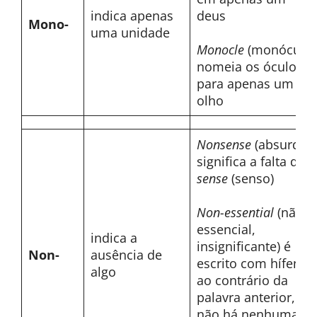
indica apenas
deus
Mono-
uma unidade
Monocle
(monóculo)
nomeia os óculos
para apenas um
olho
Nonsense
(absurdo)
significa a falta de
sense
(senso)
Non-essential
(não
essencial,
indica a
insignificante) é
Non-
ausência de
escrito com hífen,
algo
ao contrário da
palavra anterior, e
não há nenhuma