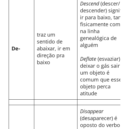
Descend
(descer/
descender) significa
ir para baixo, tanto
fisicamente como
na linha
traz um
genealógica de
sentido de
alguém
De-
abaixar, ir em
direção pra
Deflate
(esvaziar) ao
baixo
deixar o gás sair de
um objeto é
comum que esse
objeto perca
atitude
Disappear
(desaparecer) é
oposto do verbo
to