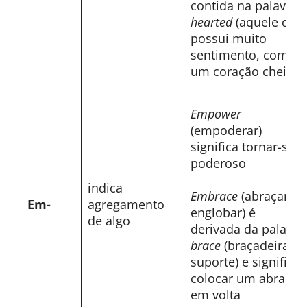
contida na palavra
hearted
(aquele que
possui muito
sentimento, com
um coração cheio)
Empower
(empoderar)
significa tornar-se
poderoso
indica
Embrace
(abraçar,
Em-
agregamento
englobar) é
de algo
derivada da palavra
brace
(braçadeira,
suporte) e significa
colocar um abraço
em volta