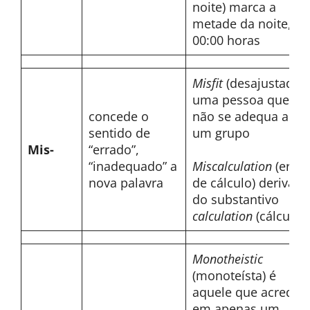
noite) marca a
metade da noite,
00:00 horas
Misfit
(desajustado)
uma pessoa que
concede o
não se adequa a
sentido de
um grupo
Mis-
“errado”,
“inadequado” a
Miscalculation
(erro
nova palavra
de cálculo) deriva
do substantivo
calculation
(cálculo)
Monotheistic
(monoteísta) é
aquele que acredita
em apenas um