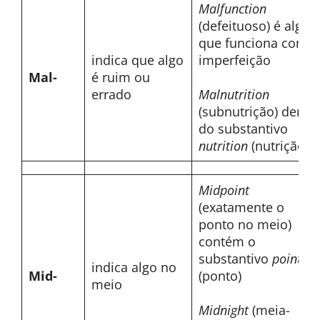
Malfunction
(defeituoso) é algo
que funciona com
indica que algo
imperfeição
Mal-
é ruim ou
errado
Malnutrition
(subnutrição) deriva
do substantivo
nutrition
(nutrição)
Midpoint
(exatamente o
ponto no meio)
contém o
substantivo
point
indica algo no
Mid-
(ponto)
meio
Midnight
(meia-