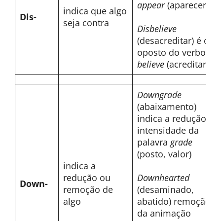
appear
(aparecer)
indica que algo
Dis-
seja contra
Disbelieve
(desacreditar) é o
oposto do verbo
to
believe
(acreditar)
Downgrade
(abaixamento)
indica a redução da
intensidade da
palavra
grade
(posto, valor)
indica a
redução ou
Downhearted
Down-
remoção de
(desaminado,
algo
abatido) remoção
da animação