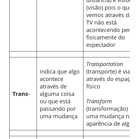
distância) e
vision
(visão) pois o que
vemos através da
TV não está
acontecendo perto
fisicamente do
espectador
Transportation
indica que algo
(transporte) é viajar
acontece
através do espaço
através de
físico
Trans-
alguma coisa
ou que está
Transform
passando por
(transformação) é
uma mudança
uma mudança na
aparência de algo