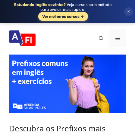
Estudando inglês sozinho?
Veja cursos com método
para evoluir mais rápido.
×
Ver melhores cursos →
Pular
para
Menu
o
conteúdo
Descubra os Prefixos mais