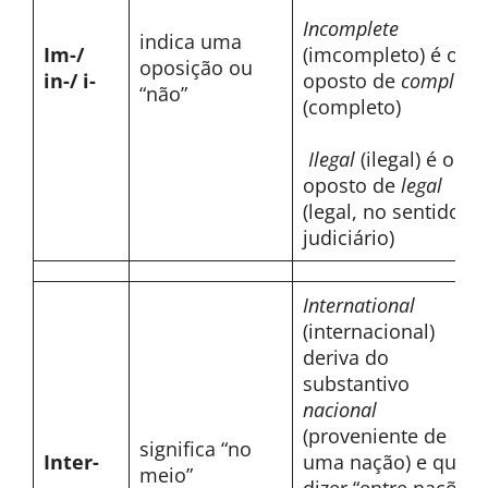
Incomplete
indica uma
Im-/
(imcompleto) é o
oposição ou
in-/ i-
oposto de
complete
“não”
(completo)
Ilegal
(ilegal) é o
oposto de
legal
(legal, no sentido
judiciário)
International
(internacional)
deriva do
substantivo
nacional
(proveniente de
significa “no
Inter-
uma nação) e quer
meio”