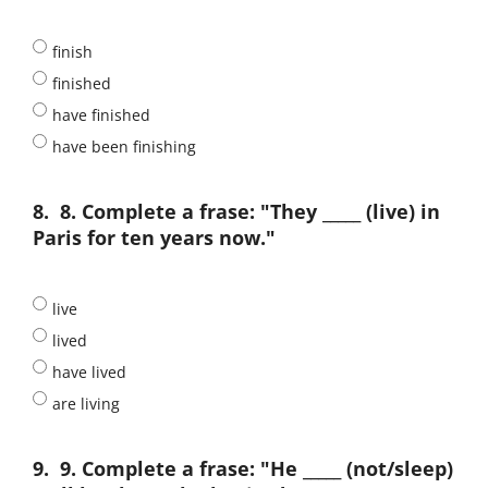
finish
finished
have finished
have been finishing
8.
8. Complete a frase: "They _____ (live) in
Paris for ten years now."
live
lived
have lived
are living
9.
9. Complete a frase: "He _____ (not/sleep)