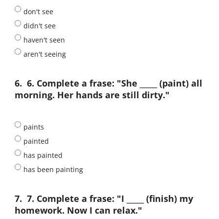
don't see
didn't see
haven't seen
aren't seeing
6.
6. Complete a frase: "She _____ (paint) all
morning. Her hands are still dirty."
paints
painted
has painted
has been painting
7.
7. Complete a frase: "I _____ (finish) my
homework. Now I can relax."