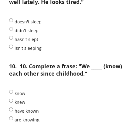
well lately. He looks tired."
doesn't sleep
didn't sleep
hasn't slept
isn't sleeping
10.
10. Complete a frase: "We _____ (know)
each other since childhood."
know
knew
have known
are knowing