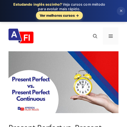
Estudando inglês sozinho?
Veja cursos com método
para evoluir mais rápido.
×
Ver melhores cursos →
Pular
para
Menu
o
conteúdo