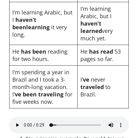
I’m learning
I’m learning Arabic, but
Arabic, but I
I
haven’t
haven’t
been
learning
it very
learned
very
long.
much yet.
He
has been
reading
He
has read
53
for two hours.
pages so far.
I’m spending a year in
Brazil and I took a 3-
I’
ve
never
month-long vacation.
traveled
to
I’
ve been traveling
for
Brazil.
five weeks now.