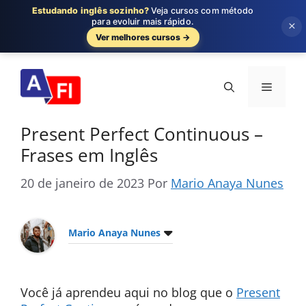
Estudando inglês sozinho?
Veja cursos com método
para evoluir mais rápido.
×
Ver melhores cursos →
Pular
para
Menu
o
conteúdo
Present Perfect Continuous –
Frases em Inglês
20 de janeiro de 2023
Por
Mario Anaya Nunes
Mario Anaya Nunes
Você já aprendeu aqui no blog que o
Present