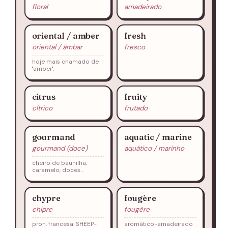
floral
amadeirado
oriental / amber
fresh
oriental / âmbar
fresco
hoje mais chamado de
"amber".
citrus
fruity
cítrico
frutado
gourmand
aquatic / marine
gourmand (doce)
aquático / marinho
cheiro de baunilha,
caramelo, doces…
chypre
fougère
chipre
fougère
pron. francesa: SHEEP-
aromático-amadeirado