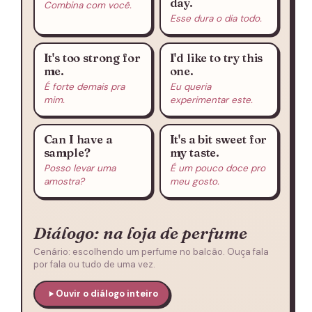
day.
Combina com você.
Esse dura o dia todo.
It's too strong for
I'd like to try this
me.
one.
É forte demais pra
Eu queria
mim.
experimentar este.
Can I have a
It's a bit sweet for
sample?
my taste.
Posso levar uma
É um pouco doce pro
amostra?
meu gosto.
Diálogo: na loja de perfume
Cenário: escolhendo um perfume no balcão. Ouça fala
por fala ou tudo de uma vez.
Ouvir o diálogo inteiro