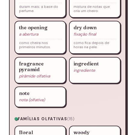
duram mais; a base do
mistura de notas que
perfume.
cria um cheiro.
the opening
dry down
a abertura
fixação final
como cheira nos
como fica depois de
primeiros minutos.
horas na pele.
fragrance
ingredient
pyramid
ingrediente
pirâmide olfativa
note
nota (olfativa)
FAMÍLIAS OLFATIVAS
(15)
floral
woody