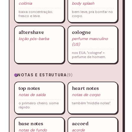
colônia
body splash
baixa concentração;
bem leve, pra borrifar no
fresco e leve.
corpo.
aftershave
cologne
loção pós-barba
perfume masculino
(US)
nos EUA, "cologne" =
perfume de homem.
NOTAS E ESTRUTURA
(9)
top notes
heart notes
notas de saída
notas de corpo
o primeiro cheiro; some
também "middle notes".
rápido.
base notes
accord
notas de fundo
acorde