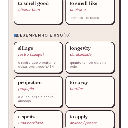
to smell good
to smell like
cheirar bem
cheirar a
It smells like roses.
DESEMPENHO E USO
(10)
sillage
longevity
rastro (sillage)
durabilidade
o rastro que o perfume
quanto tempo dura na
deixa; pron.: see-YAZH.
pele.
projection
to spray
projeção
borrifar
o quão longe o cheiro
alcança.
a spritz
to apply
uma borrifada
aplicar / passar