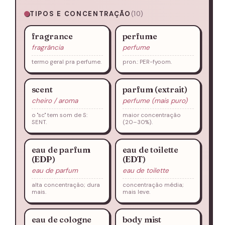
TIPOS E CONCENTRAÇÃO
(10)
fragrance
perfume
fragrância
perfume
termo geral pra perfume.
pron.: PER-fyoom.
scent
parfum (extrait)
cheiro / aroma
perfume (mais puro)
o "sc" tem som de S:
maior concentração
SENT.
(20–30%).
eau de parfum
eau de toilette
(EDP)
(EDT)
eau de parfum
eau de toilette
alta concentração; dura
concentração média;
mais.
mais leve.
eau de cologne
body mist