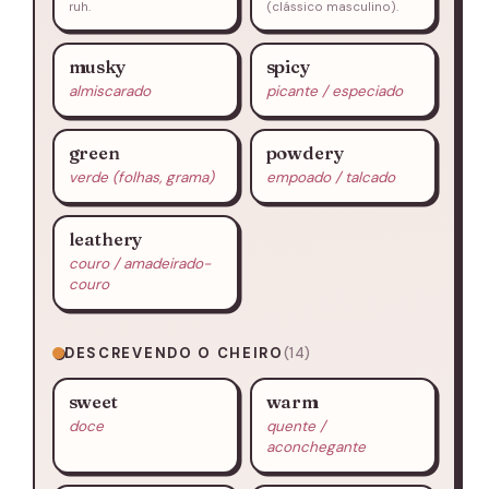
ruh.
(clássico masculino).
musky
spicy
almiscarado
picante / especiado
green
powdery
verde (folhas, grama)
empoado / talcado
leathery
couro / amadeirado-
couro
DESCREVENDO O CHEIRO
(14)
sweet
warm
doce
quente /
aconchegante