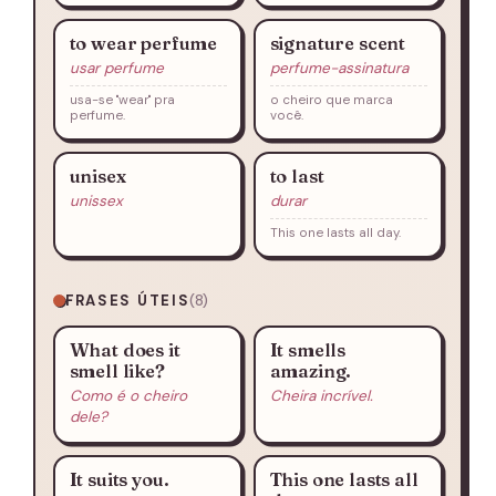
to wear perfume
signature scent
usar perfume
perfume-assinatura
usa-se "wear" pra
o cheiro que marca
perfume.
você.
unisex
to last
unissex
durar
This one lasts all day.
FRASES ÚTEIS
(8)
What does it
It smells
smell like?
amazing.
Como é o cheiro
Cheira incrível.
dele?
It suits you.
This one lasts all