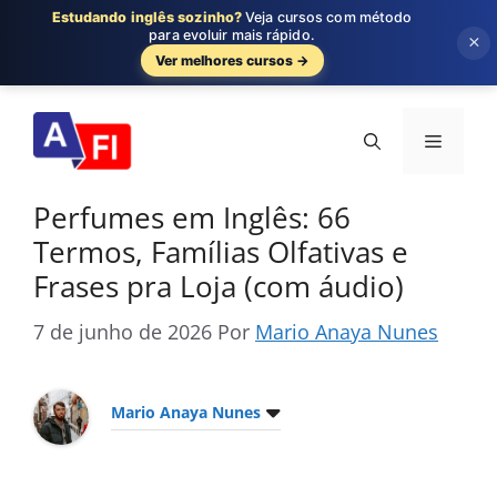
Estudando inglês sozinho?
Veja cursos com método
para evoluir mais rápido.
×
Ver melhores cursos →
Pular
para
Menu
o
conteúdo
Perfumes em Inglês: 66
Termos, Famílias Olfativas e
Frases pra Loja (com áudio)
7 de junho de 2026
Por
Mario Anaya Nunes
Mario Anaya Nunes