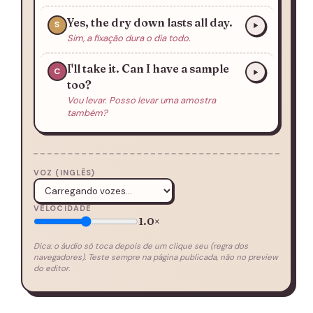
Yes, the dry down lasts all day.
S
Sim, a fixação dura o dia todo.
I'll take it. Can I have a sample
C
too?
Vou levar. Posso levar uma amostra
também?
VOZ (INGLÊS)
VELOCIDADE
1.0×
Dica: o áudio só toca depois de um clique seu (regra dos
navegadores). Teste sempre na página publicada, não no preview
do editor.