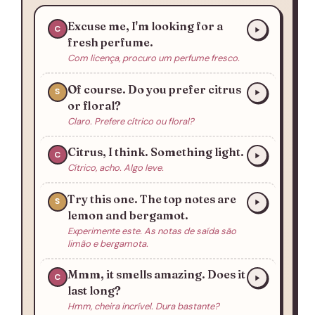
Excuse me, I'm looking for a
C
fresh perfume.
Com licença, procuro um perfume fresco.
Of course. Do you prefer citrus
S
or floral?
Claro. Prefere cítrico ou floral?
Citrus, I think. Something light.
C
Cítrico, acho. Algo leve.
Try this one. The top notes are
S
lemon and bergamot.
Experimente este. As notas de saída são
limão e bergamota.
Mmm, it smells amazing. Does it
C
last long?
Hmm, cheira incrível. Dura bastante?