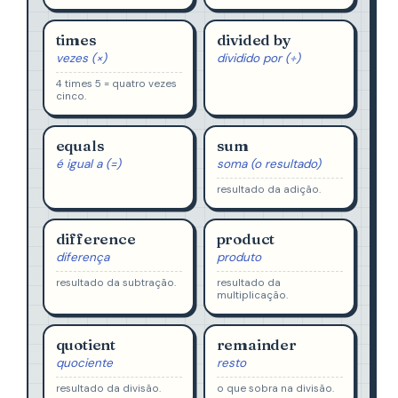
times
divided by
vezes (×)
dividido por (÷)
4 times 5 = quatro vezes
cinco.
equals
sum
é igual a (=)
soma (o resultado)
resultado da adição.
difference
product
diferença
produto
resultado da subtração.
resultado da
multiplicação.
quotient
remainder
quociente
resto
resultado da divisão.
o que sobra na divisão.