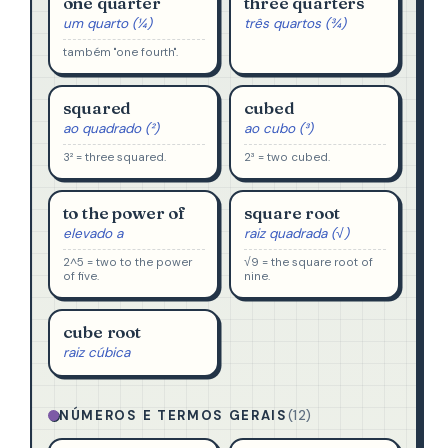
one quarter
three quarters
um quarto (¼)
três quartos (¾)
também "one fourth".
squared
cubed
ao quadrado (²)
ao cubo (³)
3² = three squared.
2³ = two cubed.
to the power of
square root
elevado a
raiz quadrada (√)
2^5 = two to the power
√9 = the square root of
of five.
nine.
cube root
raiz cúbica
NÚMEROS E TERMOS GERAIS
(12)