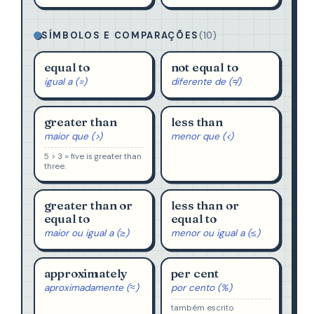
SÍMBOLOS E COMPARAÇÕES
(10)
equal to
not equal to
igual a (=)
diferente de (≠)
greater than
less than
maior que (>)
menor que (<)
5 > 3 = five is greater than
three.
greater than or
less than or
equal to
equal to
maior ou igual a (≥)
menor ou igual a (≤)
approximately
per cent
aproximadamente (≈)
por cento (%)
também escrito