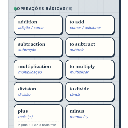
OPERAÇÕES BÁSICAS
(18)
addition
to add
adição / soma
somar / adicionar
subtraction
to subtract
subtração
subtrair
multiplication
to multiply
multiplicação
multiplicar
division
to divide
divisão
dividir
plus
minus
mais (+)
menos (−)
2 plus 3 = dois mais três.