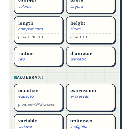
volume
width
volume
largura
length
height
comprimento
altura
pron.: LENGKTH.
pron.: HAITE.
radius
diameter
raio
diâmetro
ÁLGEBRA
(6)
equation
expression
equação
expressão
pron.: ee-KWAY-zhuhn.
variable
unknown
variável
incógnita