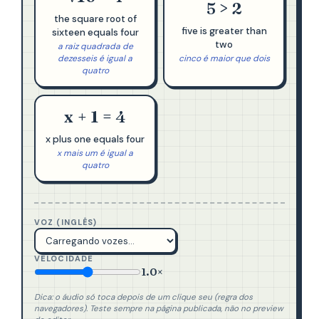
5 > 2
the square root of
five is greater than
sixteen equals four
two
a raiz quadrada de
dezesseis é igual a
cinco é maior que dois
quatro
x + 1 = 4
x plus one equals four
x mais um é igual a
quatro
VOZ (INGLÊS)
VELOCIDADE
1.0×
Dica: o áudio só toca depois de um clique seu (regra dos
navegadores). Teste sempre na página publicada, não no preview