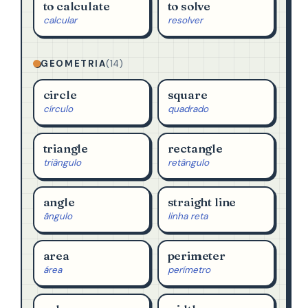
to calculate
to solve
calcular
resolver
GEOMETRIA
(14)
circle
square
círculo
quadrado
triangle
rectangle
triângulo
retângulo
angle
straight line
ângulo
linha reta
area
perimeter
área
perímetro