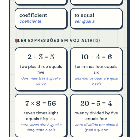
coefficient
to equal
coeficiente
ser igual a
LER EXPRESSÕES EM VOZ ALTA
(13)
2 + 3 = 5
10 − 4 = 6
two plus three equals
ten minus four equals
five
six
dois mais três é igual a
dez menos quatro é igual
cinco
a seis
7 × 8 = 56
20 ÷ 5 = 4
seven times eight
twenty divided by five
equals fifty-six
equals four
sete vezes oito é igual a
vinte dividido por cinco é
cinquenta e seis
igual a quatro