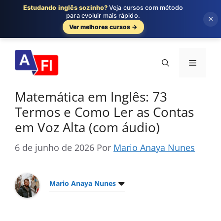
Estudando inglês sozinho?
Veja cursos com método
para evoluir mais rápido.
×
Ver melhores cursos →
Pular
para
Menu
o
conteúdo
Matemática em Inglês: 73
Termos e Como Ler as Contas
em Voz Alta (com áudio)
6 de junho de 2026
Por
Mario Anaya Nunes
Mario Anaya Nunes