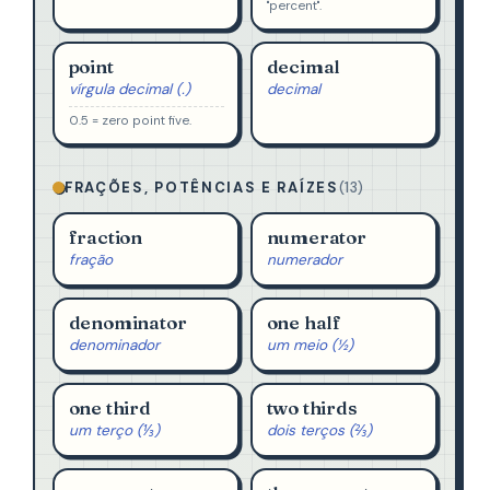
"percent".
point
decimal
vírgula decimal (.)
decimal
0.5 = zero point five.
FRAÇÕES, POTÊNCIAS E RAÍZES
(13)
fraction
numerator
fração
numerador
denominator
one half
denominador
um meio (½)
one third
two thirds
um terço (⅓)
dois terços (⅔)