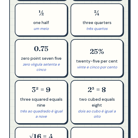
½
¾
one half
three quarters
um meio
três quartos
0.75
25%
zero point seven five
twenty-five per cent
zero vírgula setenta e
vinte e cinco por cento
cinco
3² = 9
2³ = 8
three squared equals
two cubed equals
nine
eight
três ao quadrado é igual
dois ao cubo é igual a
a nove
oito
√16 = 4