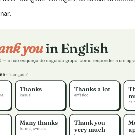
nar.
ank you
in English
 🔊 — e não esqueça do segundo grupo: como responder a um agr
ER
= “obrigado”
Thanks
Thanks a lot
Th
m
be
casual
enfático
cal
Many thanks
Thank you
M
very much
ap
formal, e-mails