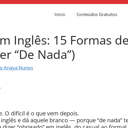
Início
Conteúdos Gratuitos
m Inglês: 15 Formas d
er “De Nada”)
o Anaya Nunes
. O difícil é o que vem depois.
inglês e dá aquele branco — porque “de nada” te
 dizer “obrigado” em inglês, do casual ao forma