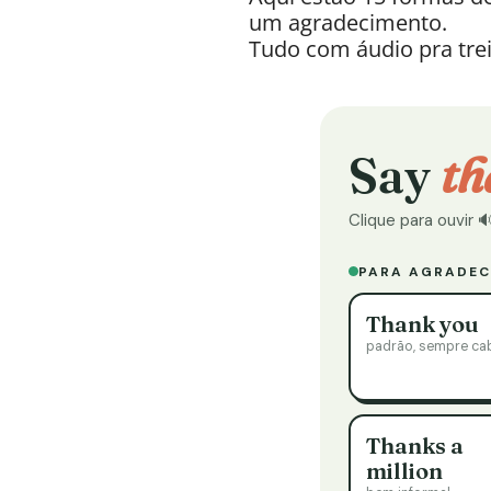
um agradecimento.
Tudo com áudio pra trei
Say
th
Clique para ouvir
PARA AGRADEC
Thank you
padrão, sempre ca
Thanks a
million