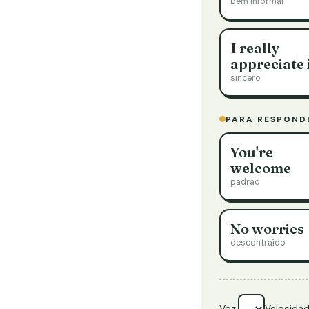
bem informal
I really
appreciate 
sincero
PARA RESPOND
You're
welcome
padrão
No worries
descontraído
Voz:
Velocidad