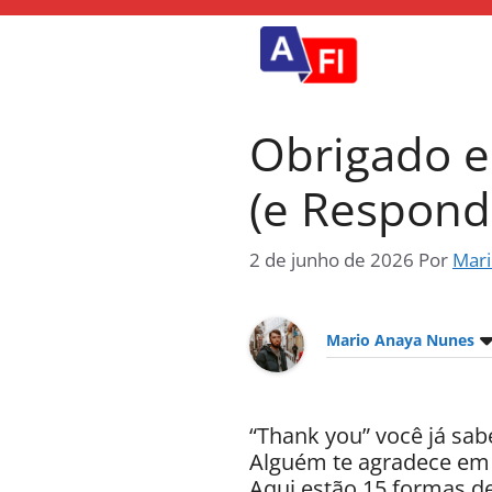
Pular
para
o
conteúdo
Obrigado e
(e Respond
2 de junho de 2026
Por
Mari
Mario Anaya Nunes
“Thank you” você já sabe
Alguém te agradece em 
Aqui estão 15 formas de