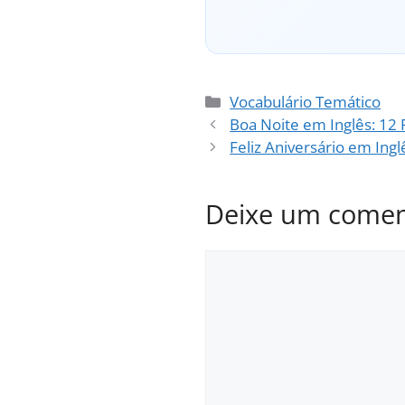
Categorias
Vocabulário Temático
Boa Noite em Inglês: 12
Feliz Aniversário em In
Deixe um comen
Comentário