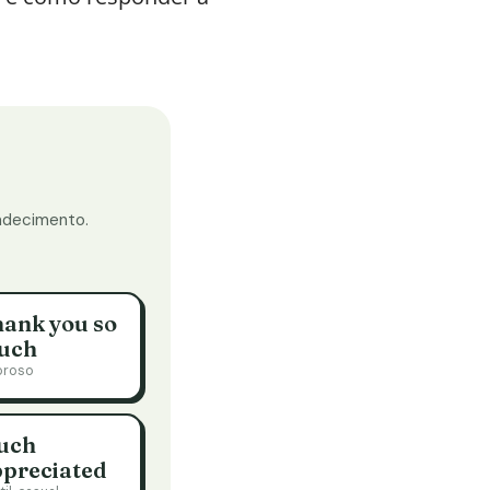
adecimento.
ank you so
uch
oroso
uch
preciated