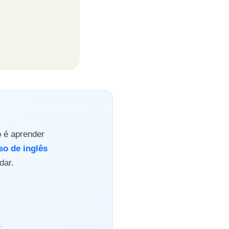
o é aprender
so de inglês
dar.
.