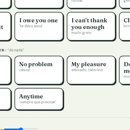
formal
gent
I owe you one
I can't thank
C
it
you enough
'te devo essa'
bri
muito grato
ER
= “de nada”
No problem
My pleasure
Do
me
casual
educado, caloroso
mo
Anytime
'sempre que precisar'
e: