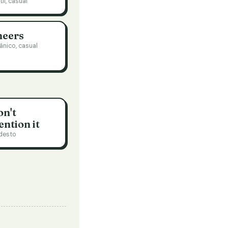
il, casual
heers
tânico, casual
n't
ntion it
desto