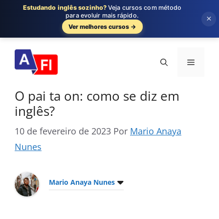
Estudando inglês sozinho?
Veja cursos com método
para evoluir mais rápido.
×
Ver melhores cursos →
Pular
para
Menu
o
conteúdo
O pai ta on: como se diz em
inglês?
10 de fevereiro de 2023
Por
Mario Anaya
Nunes
Mario Anaya Nunes