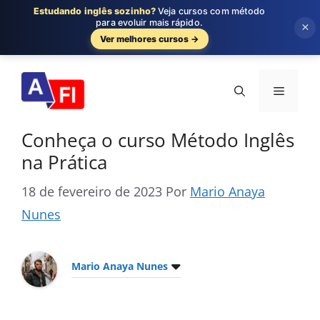
Estudando inglês sozinho?
Veja cursos com método
para evoluir mais rápido.
×
Ver melhores cursos →
Pular
para
Menu
o
conteúdo
Conheça o curso Método Inglês
na Prática
18 de fevereiro de 2023
Por
Mario Anaya
Nunes
Mario Anaya Nunes