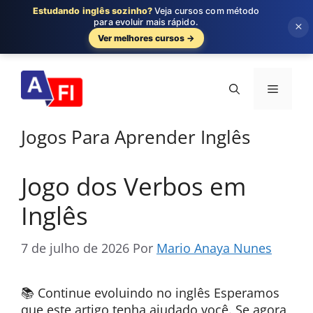
Estudando inglês sozinho?
Veja cursos com método
para evoluir mais rápido.
×
Ver melhores cursos →
Pular
para
Menu
o
conteúdo
Jogos Para Aprender Inglês
Jogo dos Verbos em
Inglês
7 de julho de 2026
Por
Mario Anaya Nunes
📚 Continue evoluindo no inglês Esperamos
que este artigo tenha ajudado você. Se agora