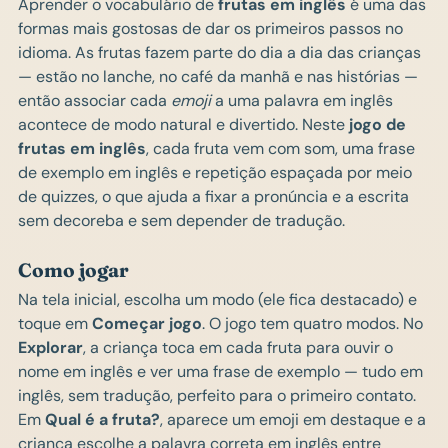
Aprender o vocabulário de
frutas em inglês
é uma das
formas mais gostosas de dar os primeiros passos no
idioma. As frutas fazem parte do dia a dia das crianças
— estão no lanche, no café da manhã e nas histórias —
então associar cada
emoji
a uma palavra em inglês
acontece de modo natural e divertido. Neste
jogo de
frutas em inglês
, cada fruta vem com som, uma frase
de exemplo em inglês e repetição espaçada por meio
de quizzes, o que ajuda a fixar a pronúncia e a escrita
sem decoreba e sem depender de tradução.
Como jogar
Na tela inicial, escolha um modo (ele fica destacado) e
toque em
Começar jogo
. O jogo tem quatro modos. No
Explorar
, a criança toca em cada fruta para ouvir o
nome em inglês e ver uma frase de exemplo — tudo em
inglês, sem tradução, perfeito para o primeiro contato.
Em
Qual é a fruta?
, aparece um emoji em destaque e a
criança escolhe a palavra correta em inglês entre