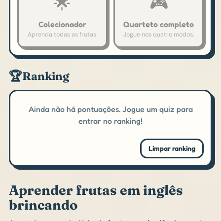
🌟
🎮
Colecionador
Quarteto completo
Aprenda todas as frutas.
Jogue nos quatro modos.
🏆
Ranking
Ainda não há pontuações. Jogue um quiz para
entrar no ranking!
Limpar ranking
Aprender frutas em inglês
brincando