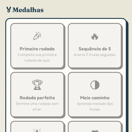
🏅
Medalhas
🎉
🔥
Primeira rodada
Sequência de 5
Complete sua primeira
Acerte 5 frutas seguidas.
rodada de quiz.
🏆
🌗
Rodada perfeita
Meio caminho
Termine uma rodada sem
Aprenda metade das
errar.
frutas.