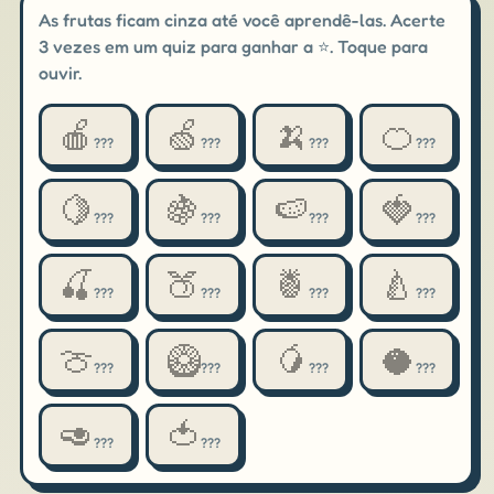
As frutas ficam cinza até você aprendê-las. Acerte
3 vezes em um quiz para ganhar a ⭐. Toque para
ouvir.
🍎
🍏
🍌
🍊
???
???
???
???
🍋
🍇
🍉
🍓
???
???
???
???
🍒
🍑
🍍
🍐
???
???
???
???
🍈
🥝
🥭
🥥
???
???
???
???
🥑
🍅
???
???