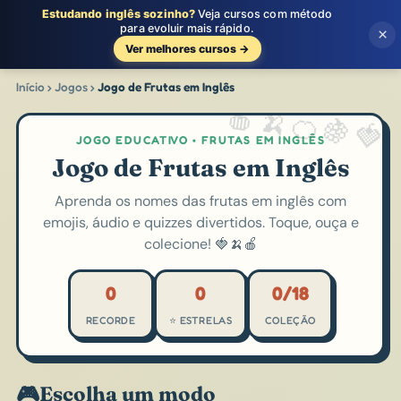
Estudando inglês sozinho?
Veja cursos com método
☰
Aprenda Falar Inglês
para evoluir mais rápido.
×
Ver melhores cursos →
Início
›
Jogos
›
Jogo de Frutas em Inglês
JOGO EDUCATIVO • FRUTAS EM INGLÊS
Jogo de Frutas em Inglês
Aprenda os nomes das frutas em inglês com
emojis, áudio e quizzes divertidos. Toque, ouça e
colecione! 🍓🍌🍎
0
0
0/18
RECORDE
⭐ ESTRELAS
COLEÇÃO
🎮
Escolha um modo