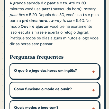
A grande sacada é o
past
e o
to
. Até os 30
minutos você usa
past
(passou da hora):
twenty
past five
= 5:20. Depois dos 30, você usa
to
e pula
para a
próxima hora
:
twenty to six
= 5:40. No
modo
Ouvir e ajustar
você treina exatamente
isso: escuta a frase e acerta o relógio digital.
Pratique todos os dias alguns minutos e logo você
diz as horas sem pensar.
Perguntas frequentes
O que é o jogo das horas em inglês?
Como funciona o modo de ouvir?
Quais modos o jogo tem?