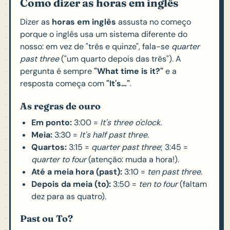
Como dizer as horas em inglês
Dizer as
horas em inglês
assusta no começo
porque o inglês usa um sistema diferente do
nosso: em vez de "três e quinze", fala-se
quarter
past three
("um quarto depois das três"). A
pergunta é sempre
"What time is it?"
e a
resposta começa com
"It's…"
.
As regras de ouro
Em ponto:
3:00 =
It's three o'clock.
Meia:
3:30 =
It's half past three.
Quartos:
3:15 =
quarter past three
; 3:45 =
quarter to four
(atenção: muda a hora!).
Até a meia hora (past):
3:10 =
ten past three
.
Depois da meia (to):
3:50 =
ten to four
(faltam
dez para as quatro).
Past ou To?