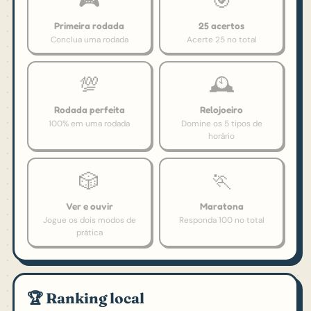
🎮
🎯
Primeira rodada
25 acertos
Conclua uma rodada
Acerte 25 no total
💯
🕰️
Rodada perfeita
Relojoeiro
100% em uma rodada
Domine os 5 tipos de
horário
🎲
🏃
Ver e ouvir
Maratona
Jogue os dois modos de
Responda 100 no total
prática
🏆 Ranking local