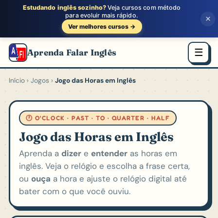
Estudando inglês sozinho?
Veja cursos com método
para evoluir mais rápido.
×
Ver melhores cursos →
☰
Aprenda Falar Inglês
Início
›
Jogos
›
Jogo das Horas em Inglês
🕐 O'CLOCK · PAST · TO · QUARTER · HALF
Jogo das Horas em Inglês
Aprenda a
dizer
e
entender
as horas em
inglês. Veja o relógio e escolha a frase certa,
ou
ouça
a hora e ajuste o relógio digital até
bater com o que você ouviu.