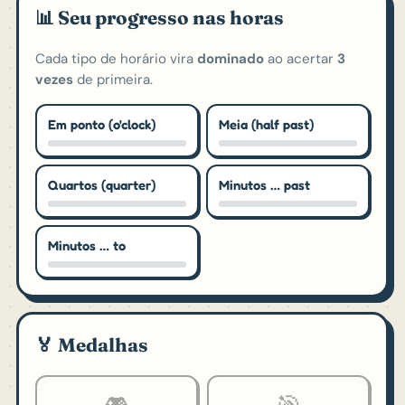
📊 Seu progresso nas horas
Cada tipo de horário vira
dominado
ao acertar
3
vezes
de primeira.
Em ponto (o'clock)
Meia (half past)
Quartos (quarter)
Minutos … past
Minutos … to
🏅 Medalhas