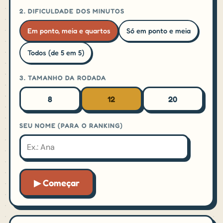
2. DIFICULDADE DOS MINUTOS
Em ponto, meia e quartos
Só em ponto e meia
Todos (de 5 em 5)
3. TAMANHO DA RODADA
8
12
20
SEU NOME (PARA O RANKING)
▶ Começar