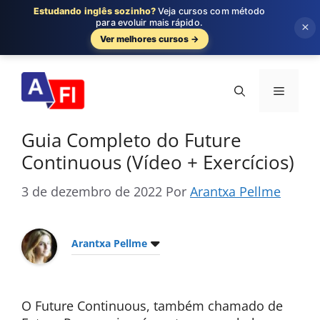
Estudando inglês sozinho?
Veja cursos com método
para evoluir mais rápido.
×
Ver melhores cursos →
Pular
para
Menu
o
conteúdo
Guia Completo do Future
Continuous (Vídeo + Exercícios)
3 de dezembro de 2022
Por
Arantxa Pellme
Arantxa Pellme
O Future Continuous, também chamado de