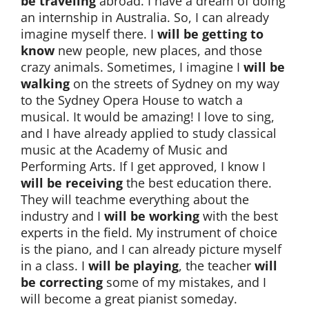
be traveling
abroad. I have a dream of doing
an internship in Australia. So, I can already
imagine myself there. I
will be getting to
know
new people, new places, and those
crazy animals. Sometimes, I imagine I
will be
walking
on the streets of Sydney on my way
to the Sydney Opera House to watch a
musical. It would be amazing! I love to sing,
and I have already applied to study classical
music at the Academy of Music and
Performing Arts. If I get approved, I know I
will be receiving
the best education there.
They will teachme everything about the
industry and I
will be working
with the best
experts in the field. My instrument of choice
is the piano, and I can already picture myself
in a class. I
will be playing
, the teacher
will
be correcting
some of my mistakes, and I
will become a great pianist someday.