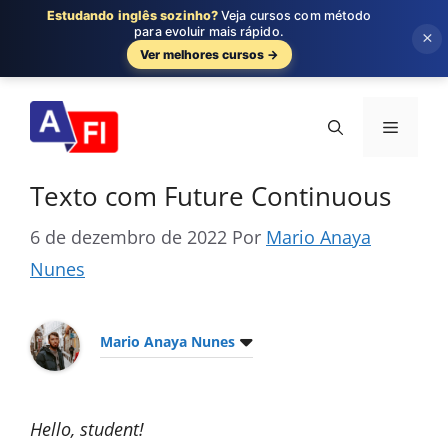
Estudando inglês sozinho?
Veja cursos com método
para evoluir mais rápido.
×
Ver melhores cursos →
Pular
para
Menu
o
conteúdo
Texto com Future Continuous
6 de dezembro de 2022
Por
Mario Anaya
Nunes
Mario Anaya Nunes
Hello, student!