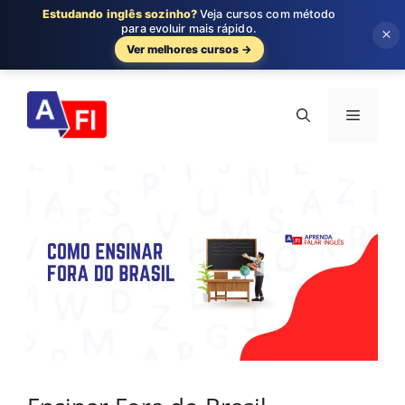
Estudando inglês sozinho?
Veja cursos com método
para evoluir mais rápido.
×
Ver melhores cursos →
Pular
para
Menu
o
conteúdo