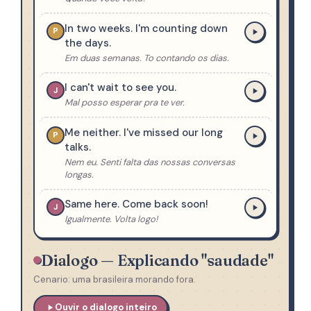
In two weeks. I'm counting down
P
the days.
Em duas semanas. To contando os dias.
I can't wait to see you.
J
Mal posso esperar pra te ver.
Me neither. I've missed our long
P
talks.
Nem eu. Senti falta das nossas conversas
longas.
Same here. Come back soon!
J
Igualmente. Volta logo!
Dialogo — Explicando "saudade"
Cenario: uma brasileira morando fora.
Ouvir o dialogo inteiro