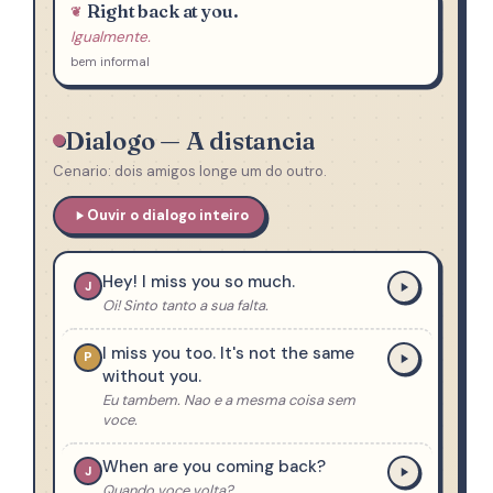
Right back at you.
Igualmente.
bem informal
Dialogo — A distancia
Cenario: dois amigos longe um do outro.
Ouvir o dialogo inteiro
Hey! I miss you so much.
J
Oi! Sinto tanto a sua falta.
I miss you too. It's not the same
P
without you.
Eu tambem. Nao e a mesma coisa sem
voce.
When are you coming back?
J
Quando voce volta?