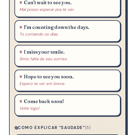
Can't wait to see you.
Mal posso esperar pra te ver.
I'm counting down the days.
To contando os dias.
I miss your smile.
Sinto falta do seu sorriso.
Hope to see you soon.
Espero te ver em breve.
Come back soon!
Volte logo!
COMO EXPLICAR "SAUDADE"
(5)