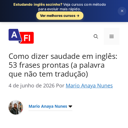
Estudando inglês sozinho?
Veja cursos com método
para evoluir mais rápido.
×
Ver melhores cursos →
Pular
para
Menu
o
conteúdo
Como dizer saudade em inglês:
53 frases prontas (a palavra
que não tem tradução)
4 de junho de 2026
Por
Mario Anaya Nunes
Mario Anaya Nunes