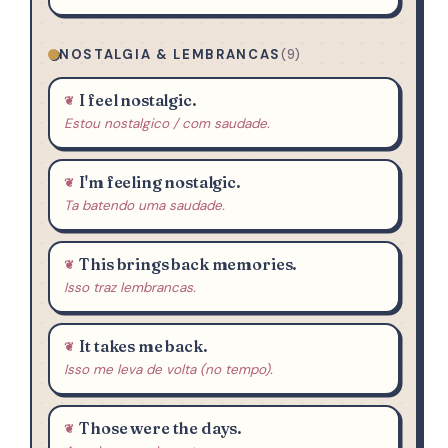
NOSTALGIA & LEMBRANCAS
(9)
I feel nostalgic.
Estou nostalgico / com saudade.
I'm feeling nostalgic.
Ta batendo uma saudade.
This brings back memories.
Isso traz lembrancas.
It takes me back.
Isso me leva de volta (no tempo).
Those were the days.