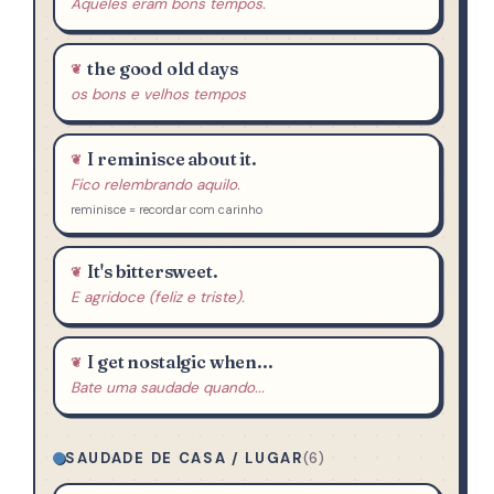
Aqueles eram bons tempos.
the good old days
os bons e velhos tempos
I reminisce about it.
Fico relembrando aquilo.
reminisce = recordar com carinho
It's bittersweet.
E agridoce (feliz e triste).
I get nostalgic when...
Bate uma saudade quando...
SAUDADE DE CASA / LUGAR
(6)