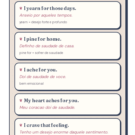
I yearn for those days.
Anseio por aqueles tempos.
yearn = desejo forte e profundo
I pine for home.
Definho de saudade de casa.
pine for = sofrer de saudade
I ache for you.
Doi de saudade de voce.
bem emocional
My heart aches for you.
Meu coracao doi de saudade.
I crave that feeling.
Tenho um desejo enorme daquele sentimento.