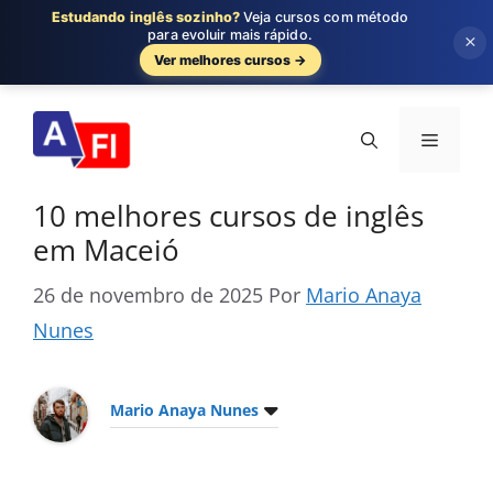
Estudando inglês sozinho?
Veja cursos com método
para evoluir mais rápido.
×
Ver melhores cursos →
Pular
para
Menu
o
conteúdo
10 melhores cursos de inglês
em Maceió
26 de novembro de 2025
Por
Mario Anaya
Nunes
Mario Anaya Nunes