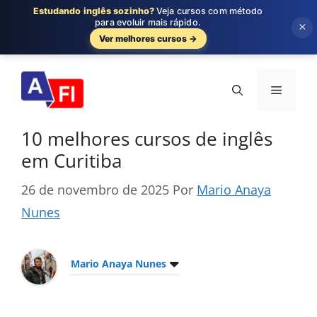
Estudando inglês sozinho?
Veja cursos com método
para evoluir mais rápido.
×
Ver melhores cursos →
Pular
para
Menu
o
conteúdo
10 melhores cursos de inglês
em Curitiba
26 de novembro de 2025
Por
Mario Anaya
Nunes
Mario Anaya Nunes