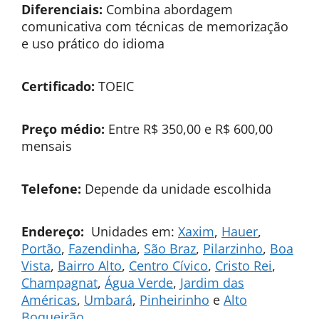
Diferenciais:
Combina abordagem
comunicativa com técnicas de memorização
e uso prático do idioma
Certificado:
TOEIC
Preço médio:
Entre R$ 350,00 e R$ 600,00
mensais
Telefone:
Depende da unidade escolhida
Endereço:
Unidades em:
Xaxim
,
Hauer
,
Portão
,
Fazendinha
,
São Braz
,
Pilarzinho
,
Boa
Vista
,
Bairro Alto
,
Centro Cívico
,
Cristo Rei
,
Champagnat
,
Água Verde
,
Jardim das
Américas
,
Umbará
,
Pinheirinho
e
Alto
Boqueirão