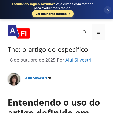
Estudando inglês sozinho?
Veja cursos com método
para evoluir mais rápido.
×
Ver melhores cursos →
Pular
para
Menu
o
conteúdo
The: o artigo do específico
16 de outubro de 2025
Por
Alui Silvestri
Alui Silvestri
Entendendo o uso do
artigo definido em