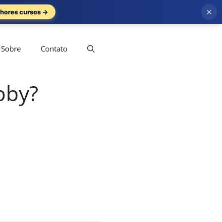
×
hores cursos →
Sobre
Contato
bby?