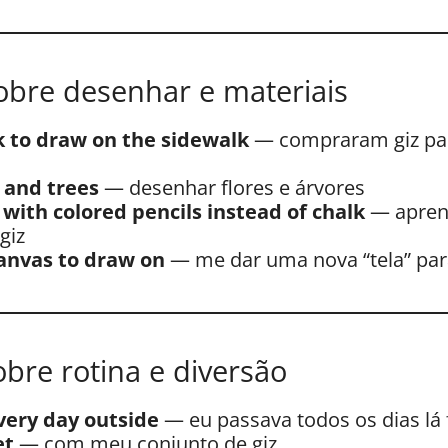
sobre desenhar e materiais
 to draw on the sidewalk
— compraram giz par
 and trees
— desenhar flores e árvores
with colored pencils instead of chalk
— aprend
giz
anvas to draw on
— me dar uma nova “tela” pa
bre rotina e diversão
very day outside
— eu passava todos os dias lá 
et
— com meu conjunto de giz