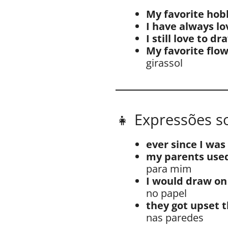
My favorite hob
I have always lo
I still love to dr
My favorite flow
girassol
👧 Expressões s
ever since I was 
my parents used
para mim
I would draw on
no papel
they got upset t
nas paredes