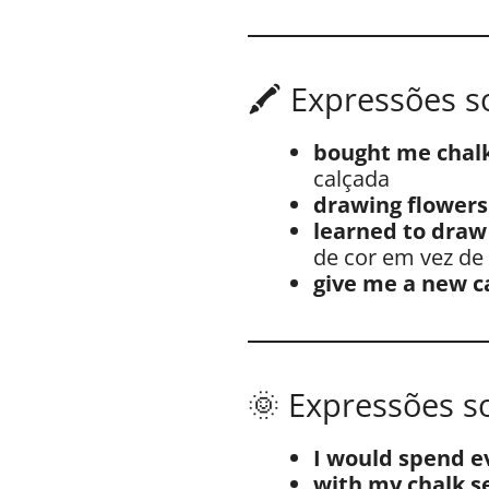
🖍️ Expressões 
bought me chalk
calçada
drawing flowers
learned to draw 
de cor em vez de 
give me a new c
🌞 Expressões so
I would spend e
with my chalk s