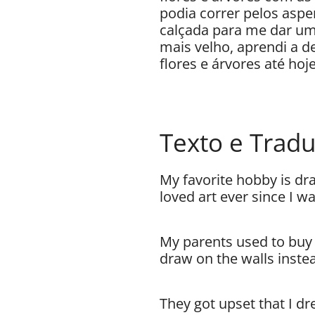
podia correr pelos asp
calçada para me dar uma
mais velho, aprendi a 
flores e árvores até hoj
Texto e Tradu
My favorite hobby is dr
loved art ever since I wa
My parents used to buy
draw on the walls inste
They got upset that I dr