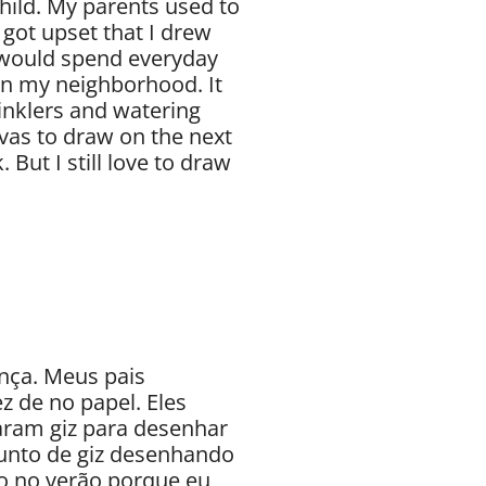
child. My parents used to
got upset that I drew
I would spend everyday
 in my neighborhood. It
inklers and watering
as to draw on the next
 But I still love to draw
nça. Meus pais
 de no papel. Eles
ram giz para desenhar
junto de giz desenhando
do no verão porque eu