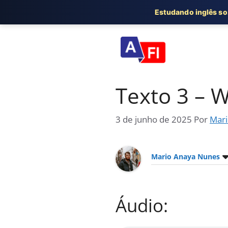
Estudando inglês s
Pular
para
o
conteúdo
Texto 3 – W
3 de junho de 2025
Por
Mari
Mario Anaya Nunes
Áudio: