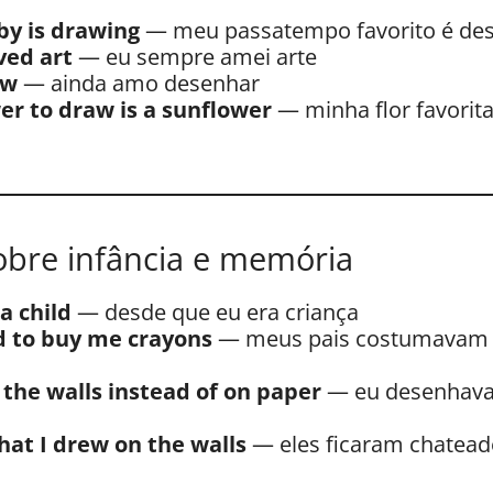
by is drawing
— meu passatempo favorito é de
ved art
— eu sempre amei arte
aw
— ainda amo desenhar
er to draw is a sunflower
— minha flor favorit
obre infância e memória
a child
— desde que eu era criança
 to buy me crayons
— meus pais costumavam c
 the walls instead of on paper
— eu desenhava 
hat I drew on the walls
— eles ficaram chatead