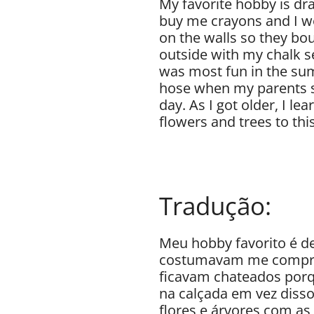
My favorite hobby is dra
buy me crayons and I wo
on the walls so they bo
outside with my chalk s
was most fun in the sum
hose when my parents s
day. As I got older, I le
flowers and trees to thi
Tradução:
Meu hobby favorito é d
costumavam me comprar 
ficavam chateados por
na calçada em vez diss
flores e árvores com as