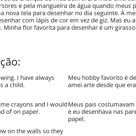
ersores e pela mangueira de água quando meus 
 nova tela para desenhar no dia seguinte. À med
desenhar com lápis de cor em vez de giz. Mas eu
e. Minha flor favorita para desenhar é um girassol
ção:
awing. I have always
Meu hobby favorito é d
s a child.
amei arte desde que era
 me crayons and I would
Meus pais costumavam 
ad of on paper.
e eu desenhava nas par
papel.
ew on the walls so they