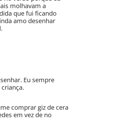
pais molhavam a
ida que fui ficando
 ainda amo desenhar
.
esenhar. Eu sempre
 criança.
me comprar giz de cera
edes em vez de no