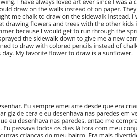
wing. I have always loved art ever since I was a 
uld draw on the walls instead of on paper. They 
ught me chalk to draw on the sidewalk instead. 
et drawing flowers and trees with the other kids
mer because I would get to run through the spr
prayed the sidewalk down to give me a new canv
arned to draw with colored pencils instead of chalk.
s day. My favorite flower to draw is a sunflower.
esenhar. Eu sempre amei arte desde que era cria
giz de cera e eu desenhava nas paredes em vez
que eu desenhava nas paredes, então me compra
o. Eu passava todos os dias lá fora com meu con
 outras crianças do meu bairro. Era mais diverti