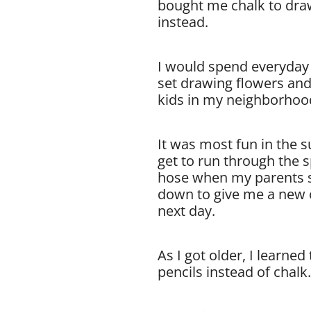
bought me chalk to dra
instead.
I would spend everyday
set drawing flowers and
kids in my neighborhoo
It was most fun in the
get to run through the 
hose when my parents s
down to give me a new 
next day.
As I got older, I learne
pencils instead of chalk.