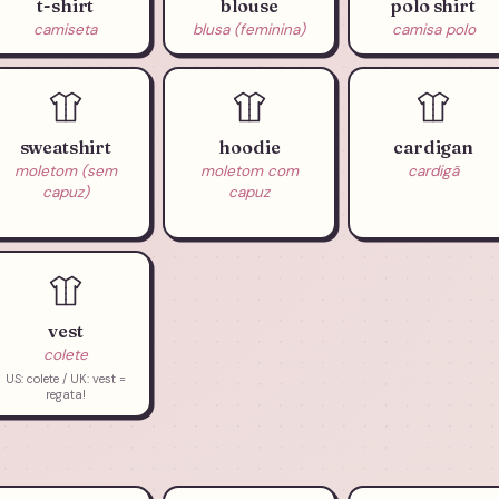
t-shirt
blouse
polo shirt
camiseta
blusa (feminina)
camisa polo
sweatshirt
hoodie
cardigan
moletom (sem
moletom com
cardigã
capuz)
capuz
vest
colete
US: colete / UK: vest =
regata!