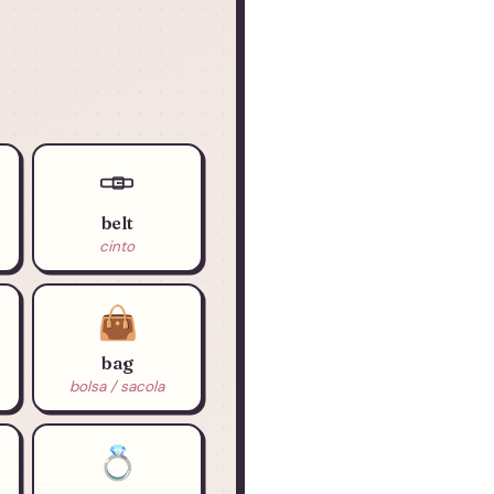
belt
cinto
👜
bag
bolsa / sacola
💍