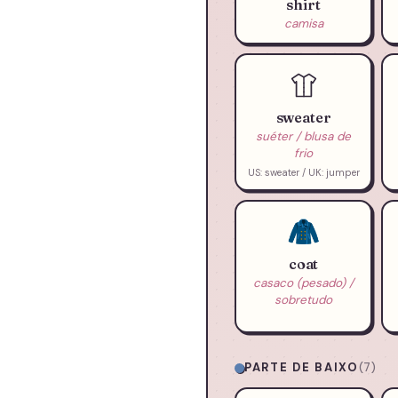
shirt
camisa
sweater
suéter / blusa de
frio
US: sweater / UK: jumper
🧥
coat
casaco (pesado) /
sobretudo
PARTE DE BAIXO
(7)