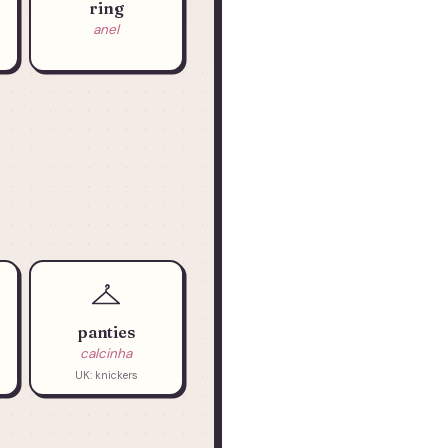
ring
anel
panties
calcinha
UK: knickers