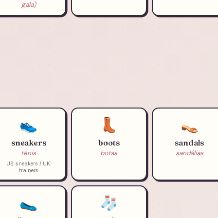
gala)
👟
👢
👡
sneakers
boots
sandals
tênis
botas
sandálias
US: sneakers / UK:
trainers
🥿
🧦