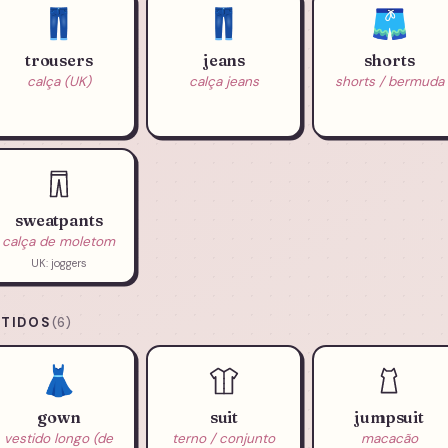
👖
👖
🩳
trousers
jeans
shorts
calça (UK)
calça jeans
shorts / bermuda
sweatpants
calça de moletom
UK: joggers
STIDOS
(6)
👗
gown
suit
jumpsuit
vestido longo (de
terno / conjunto
macacão