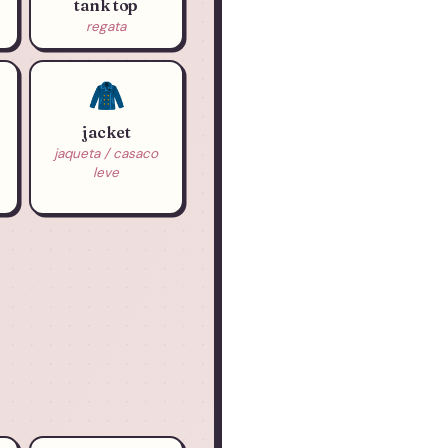
tank top
regata
🧥
jacket
jaqueta / casaco
leve