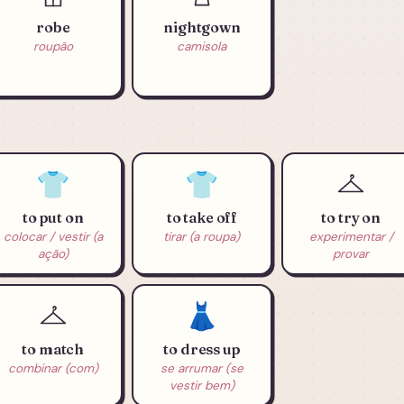
robe
nightgown
roupão
camisola
👕
👕
to put on
to take off
to try on
colocar / vestir (a
tirar (a roupa)
experimentar /
ação)
provar
👗
to match
to dress up
combinar (com)
se arrumar (se
vestir bem)