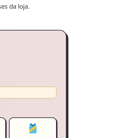
es da loja.
🎽