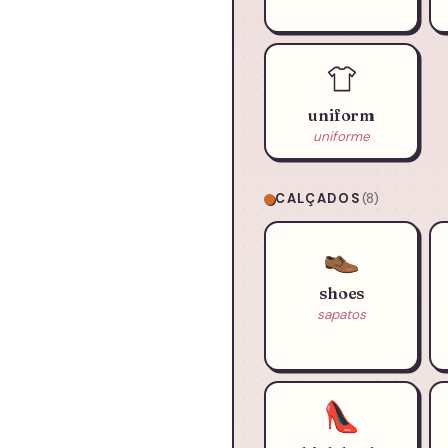
uniform
uniforme
CALÇADOS
(8)
👞
shoes
sapatos
👠