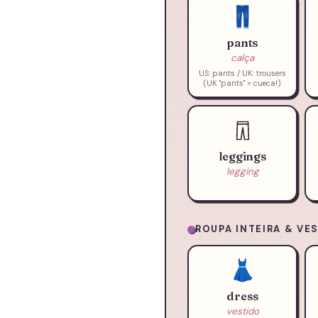
👖
pants
calça
US: pants / UK: trousers
(UK "pants" = cueca!)
leggings
legging
ROUPA INTEIRA & VE
👗
dress
vestido