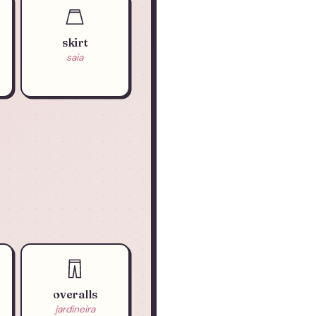
skirt
saia
overalls
jardineira