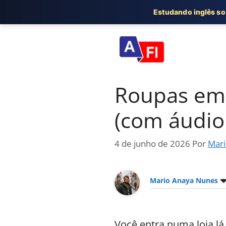
Estudando inglês s
Pular
para
o
conteúdo
Roupas em i
(com áudio
4 de junho de 2026
Por
Mari
Mario Anaya Nunes
Você entra numa loja l