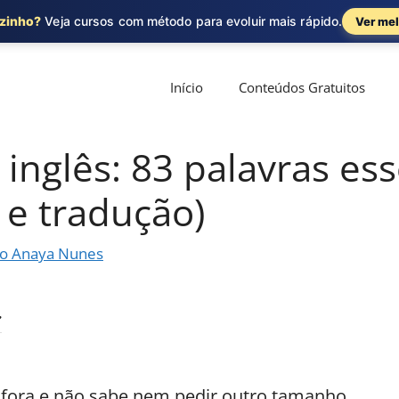
ozinho?
Veja cursos com método para evoluir mais rápido.
Ver mel
Início
Conteúdos Gratuitos
nglês: 83 palavras ess
 e tradução)
o Anaya Nunes
á fora e não sabe nem pedir outro tamanho.