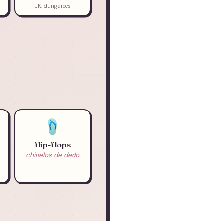
UK: dungarees
🩴
flip-flops
chinelos de dedo