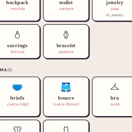
backpack
wallet
jewelry
mochila
carteira
joias
UK: jewellery
earrings
bracelet
brincos
pulseira
AMA
(8)
🩲
🩳
briefs
boxers
bra
cueca (slip)
cueca (boxer)
sutiã