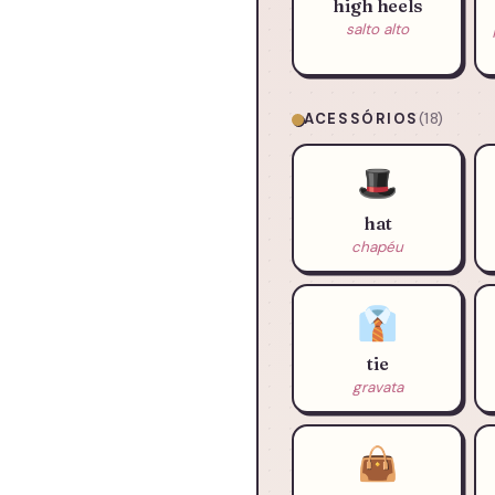
high heels
salto alto
ACESSÓRIOS
(18)
🎩
hat
chapéu
👔
tie
gravata
👜