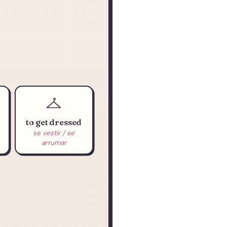
to get dressed
se vestir / se
arrumar