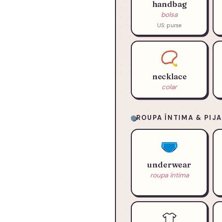
handbag
bolsa
US: purse
📿
necklace
colar
ROUPA ÍNTIMA & PIJ
🩲
underwear
roupa íntima