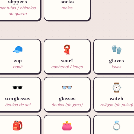
slippers
socks
pantufas / chinelos
meias
de quarto
🧢
🧣
🧤
cap
scarf
gloves
boné
cachecol / lenço
luvas
🕶️
👓
⌚
sunglasses
glasses
watch
óculos de sol
óculos (de grau)
relógio (de pulso)
🎒
👛
💍