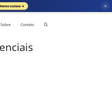
×
hores cursos →
Sobre
Contato
enciais