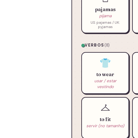
pajamas
pijama
US: pajamas / UK:
pyjamas
VERBOS
(8)
👕
to wear
usar / estar
vestindo
to fit
servir (no tamanho)