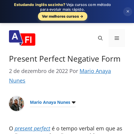
Estudando inglês sozinho?
Veja cursos com método
para evoluir mais rápido.
×
Ver melhores cursos →
Pular
para
Menu
o
conteúdo
Present Perfect Negative Form
2 de dezembro de 2022
Por
Mario Anaya
Nunes
Mario Anaya Nunes
O
present perfect
é o tempo verbal em que as