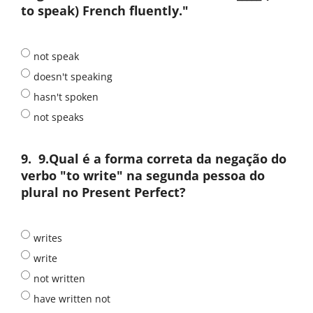
to speak) French fluently."
not speak
doesn't speaking
hasn't spoken
not speaks
9.
9.Qual é a forma correta da negação do
verbo "to write" na segunda pessoa do
plural no Present Perfect?
writes
write
not written
have written not