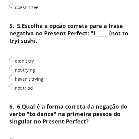
doesn't see
5.
5.Escolha a opção correta para a frase
negativa no Present Perfect: "I _____ (not to
try) sushi."
didn't try
not trying
haven't trying
not tried
6.
6.Qual é a forma correta da negação do
verbo "to dance" na primeira pessoa do
singular no Present Perfect?