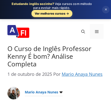
Estudando inglês sozinho?
Veja cursos com método
para evoluir mais rápido.
×
Ver melhores cursos →
Pular
para
Menu
o
conteúdo
O Curso de Inglês Professor
Kenny É bom? Análise
Completa
1 de outubro de 2025
Por
Mario Anaya Nunes
Mario Anaya Nunes