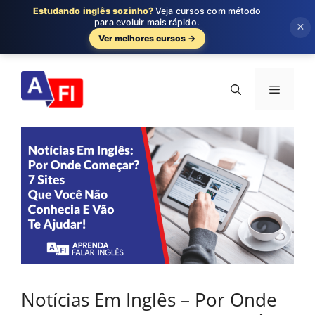
Estudando inglês sozinho?
Veja cursos com método
para evoluir mais rápido.
×
Ver melhores cursos →
Pular
para
Menu
o
conteúdo
Notícias Em Inglês – Por Onde