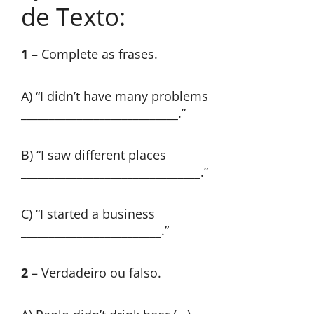
de Texto:
1
– Complete as frases.
A) “I didn’t have many problems
____________________________.”
B) “I saw different places
________________________________.”
C) “I started a business
_________________________.”
2
– Verdadeiro ou falso.