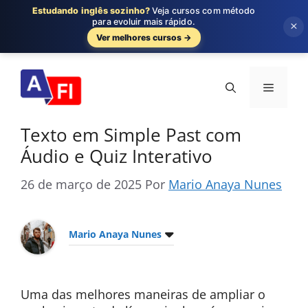
Estudando inglês sozinho?
Veja cursos com método
para evoluir mais rápido.
×
Ver melhores cursos →
Pular
para
Menu
o
conteúdo
Texto em Simple Past com
Áudio e Quiz Interativo
26 de março de 2025
Por
Mario Anaya Nunes
Mario Anaya Nunes
Uma das melhores maneiras de ampliar o