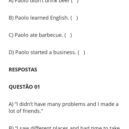
A) Paolo didn’t drink beer ( )
B) Paolo learned English. ( )
C) Paolo ate barbecue. ( )
D) Paolo started a business. ( )
RESPOSTAS
QUESTÃO 01
A) “I didn’t have many problems and I made a
lot of friends.”
B) “I saw different places and had time to take