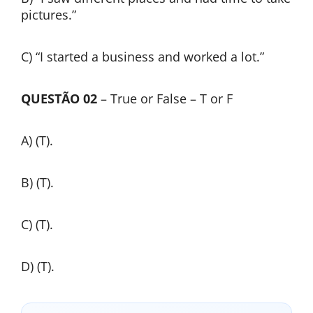
pictures.”
C) “I started a business and worked a lot.”
QUESTÃO 02
– True or False – T or F
A) (T).
B) (T).
C) (T).
D) (T).