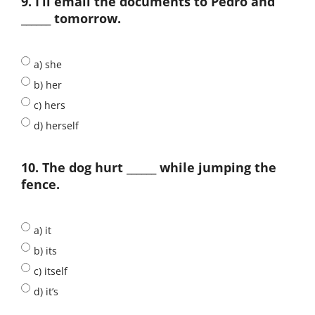
9. I’ll email the documents to Pedro and
______ tomorrow.
a) she
b) her
c) hers
d) herself
10. The dog hurt ______ while jumping the
fence.
a) it
b) its
c) itself
d) it’s