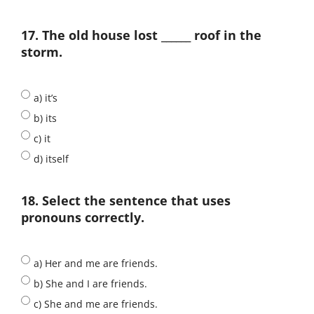
17. The old house lost ______ roof in the
storm.
a) it’s
b) its
c) it
d) itself
18. Select the sentence that uses
pronouns correctly.
a) Her and me are friends.
b) She and I are friends.
c) She and me are friends.