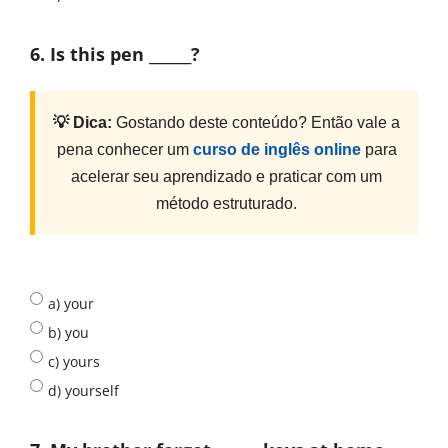
6. Is this pen ______?
💡 Dica:
Gostando deste conteúdo? Então vale a
pena conhecer um
curso de inglês online
para
acelerar seu aprendizado e praticar com um
método estruturado.
a) your
b) you
c) yours
d) yourself