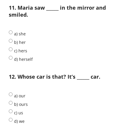
11. Maria saw ______ in the mirror and
smiled.
a) she
b) her
c) hers
d) herself
12. Whose car is that? It’s ______ car.
a) our
b) ours
c) us
d) we