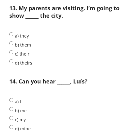
13. My parents are visiting. I’m going to
show ______ the city.
a) they
b) them
c) their
d) theirs
14. Can you hear ______, Luís?
a) I
b) me
c) my
d) mine