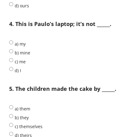
d) ours
4. This is Paulo’s laptop; it’s not ______.
a) my
b) mine
c) me
d) I
5. The children made the cake by ______.
a) them
b) they
c) themselves
d) theirs