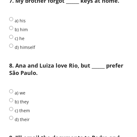
7. My brother forgot ______ keys at home.
a) his
b) him
c) he
d) himself
8. Ana and Luiza love Rio, but ______ prefer
São Paulo.
a) we
b) they
c) them
d) their