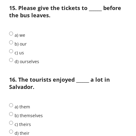
15. Please give the tickets to ______ before
the bus leaves.
a) we
b) our
c) us
d) ourselves
16. The tourists enjoyed ______ a lot in
Salvador.
a) them
b) themselves
c) theirs
d) their