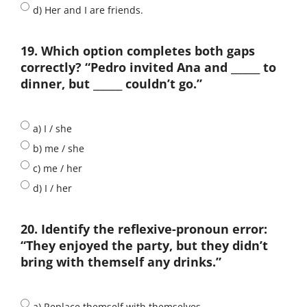
d) Her and I are friends.
19. Which option completes both gaps
correctly? “Pedro invited Ana and ______ to
dinner, but ______ couldn’t go.”
a) I / she
b) me / she
c) me / her
d) I / her
20. Identify the reflexive-pronoun error:
“They enjoyed the party, but they didn’t
bring with themself any drinks.”
a) Replace themself with themselves