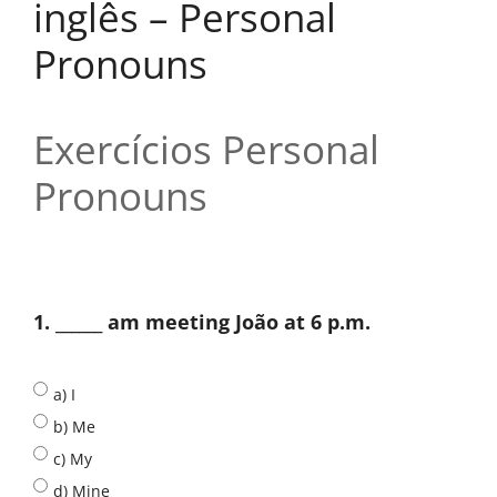
inglês – Personal
Pronouns
Exercícios Personal
Pronouns
1. ______ am meeting João at 6 p.m.
a) I
b) Me
c) My
d) Mine