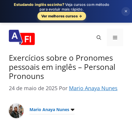
Estudando inglês sozinho?
Veja cursos com método
para evoluir mais rápido.
×
Ver melhores cursos →
Pular
para
Menu
o
conteúdo
Exercícios sobre o Pronomes
pessoais em inglês – Personal
Pronouns
24 de maio de 2025
Por
Mario Anaya Nunes
Mario Anaya Nunes