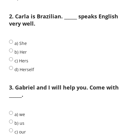
2. Carla is Brazilian. ______ speaks English
very well.
a) She
b) Her
c) Hers
d) Herself
3. Gabriel and I will help you. Come with
______.
a) we
b) us
c) our