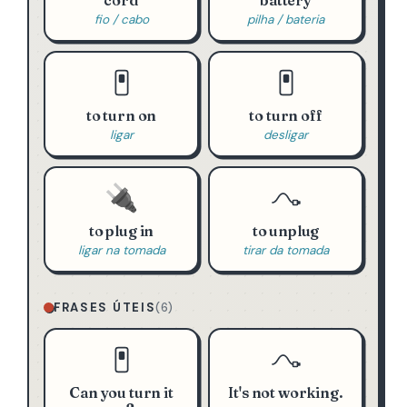
cord
battery
fio / cabo
pilha / bateria
to turn on
to turn off
ligar
desligar
🔌
to plug in
to unplug
ligar na tomada
tirar da tomada
FRASES ÚTEIS
(6)
Can you turn it
It's not working.