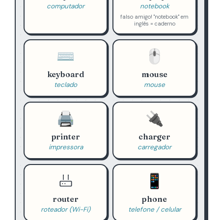
computador
notebook
falso amigo! "notebook" em
inglês = caderno
⌨️
🖱️
keyboard
mouse
teclado
mouse
🖨️
🔌
printer
charger
impressora
carregador
📱
router
phone
roteador (Wi-Fi)
telefone / celular