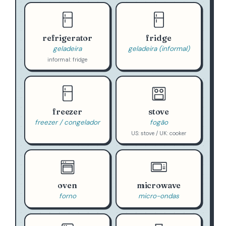
refrigerator
fridge
geladeira
geladeira (informal)
informal: fridge
freezer
stove
freezer / congelador
fogão
US: stove / UK: cooker
oven
microwave
forno
micro-ondas