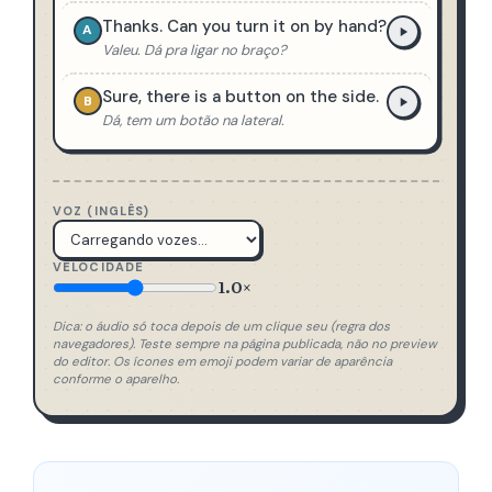
Thanks. Can you turn it on by hand?
A
Valeu. Dá pra ligar no braço?
Sure, there is a button on the side.
B
Dá, tem um botão na lateral.
VOZ (INGLÊS)
VELOCIDADE
1.0×
Dica: o áudio só toca depois de um clique seu (regra dos
navegadores). Teste sempre na página publicada, não no preview
do editor. Os ícones em emoji podem variar de aparência
conforme o aparelho.