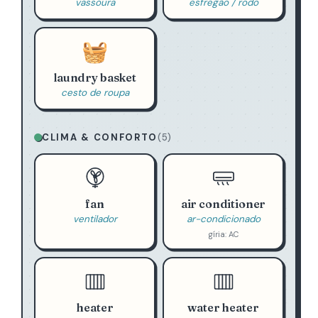
vassoura
esfregão / rodo
🧺
laundry basket
cesto de roupa
CLIMA & CONFORTO
(5)
fan
air conditioner
ventilador
ar-condicionado
gíria: AC
heater
water heater