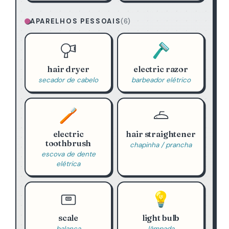
APARELHOS PESSOAIS
(6)
🪒
hair dryer
electric razor
secador de cabelo
barbeador elétrico
🪥
electric
hair straightener
toothbrush
chapinha / prancha
escova de dente
elétrica
💡
scale
light bulb
balança
lâmpada