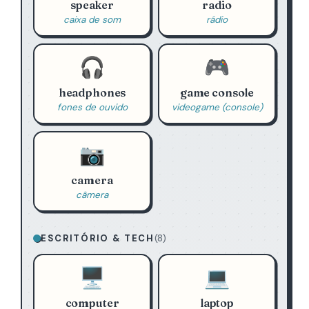
speaker
radio
caixa de som
rádio
🎧
🎮
headphones
game console
fones de ouvido
videogame (console)
📷
camera
câmera
ESCRITÓRIO & TECH
(8)
🖥️
💻
computer
laptop