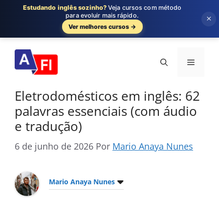
Estudando inglês sozinho?
Veja cursos com método
para evoluir mais rápido.
×
Ver melhores cursos →
Pular
para
Menu
o
conteúdo
Eletrodomésticos em inglês: 62
palavras essenciais (com áudio
e tradução)
6 de junho de 2026
Por
Mario Anaya Nunes
Mario Anaya Nunes