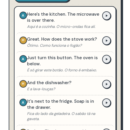
Here's the kitchen. The microwave
A
is over there.
Aqui é a cozinha. O micro-ondas fica ali.
Great. How does the stove work?
H
Ótimo. Como funciona o fogão?
Just turn this button. The oven is
A
below.
É só girar este botão. O forno é embaixo.
And the dishwasher?
H
E a lava-louças?
It's next to the fridge. Soap is in
A
the drawer.
Fica do lado da geladeira. O sabão tá na
gaveta.