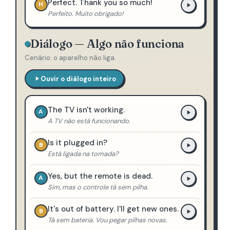
Perfect. Thank you so much!
H
Perfeito. Muito obrigado!
Diálogo — Algo não funciona
Cenário: o aparelho não liga.
Ouvir o diálogo inteiro
The TV isn't working.
A
A TV não está funcionando.
Is it plugged in?
B
Está ligada na tomada?
Yes, but the remote is dead.
A
Sim, mas o controle tá sem pilha.
It's out of battery. I'll get new ones.
B
Tá sem bateria. Vou pegar pilhas novas.