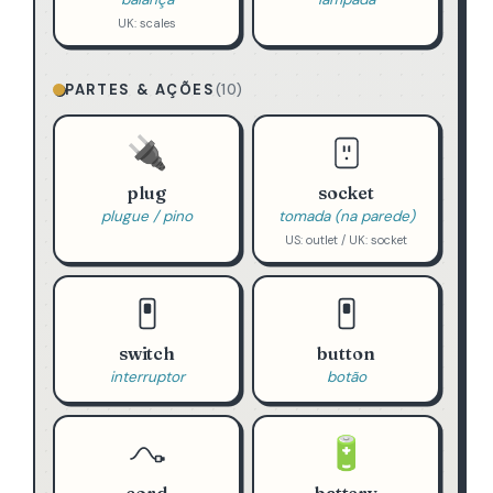
UK: scales
PARTES & AÇÕES
(10)
🔌
plug
socket
plugue / pino
tomada (na parede)
US: outlet / UK: socket
switch
button
interruptor
botão
🔋