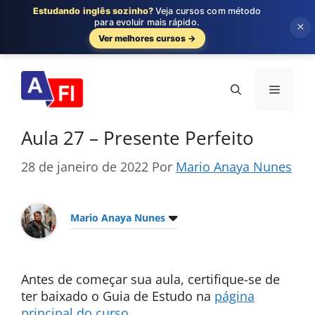
Estudando inglês sozinho?
Veja cursos com método
para evoluir mais rápido.
×
Ver melhores cursos →
Pular
para
Menu
o
conteúdo
Aula 27 – Presente Perfeito
28 de janeiro de 2022
Por
Mario Anaya Nunes
Mario Anaya Nunes
Antes de começar sua aula, certifique-se de
ter baixado o Guia de Estudo na
página
principal do curso
.