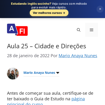
Estudando inglês sozinho?
Veja cursos com método
para evoluir mais rápido.
×
Ver melhores cursos →
Pular
para
Menu
o
conteúdo
Aula 25 – Cidade e Direções
28 de janeiro de 2022
Por
Mario Anaya Nunes
Mario Anaya Nunes
Antes de começar sua aula, certifique-se de
ter baixado o Guia de Estudo na
página
principal do curso
.