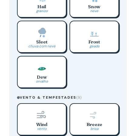
Hail
Snow
granizo
neve
Sleet
Frost
chuva com neve
geada
Dew
orvalho
VENTO & TEMPESTADES
(9)
Wind
Breeze
vento
brisa