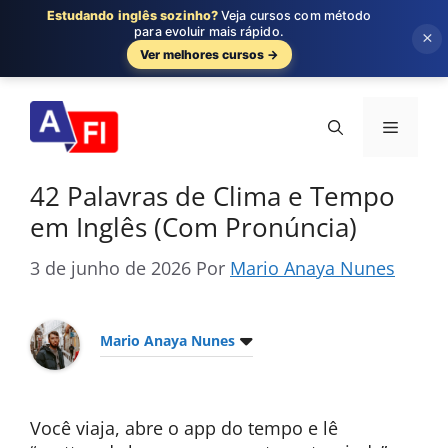
Estudando inglês sozinho?
Veja cursos com método
para evoluir mais rápido.
×
Ver melhores cursos →
Pular
para
Menu
o
conteúdo
42 Palavras de Clima e Tempo
em Inglês (Com Pronúncia)
3 de junho de 2026
Por
Mario Anaya Nunes
Mario Anaya Nunes
Você viaja, abre o app do tempo e lê