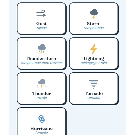
Gust
Storm
rajada
tempestade
Thunderstorm
Lightning
tempestade com trovões
relâmpago / raio
Thunder
Tornado
trovão
tornado
Hurricane
furacão