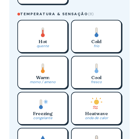
TEMPERATURA & SENSAÇÃO
(8)
Hot
Cold
quente
frio
Warm
Cool
morno / ameno
fresco
Freezing
Heatwave
congelante
onda de calor