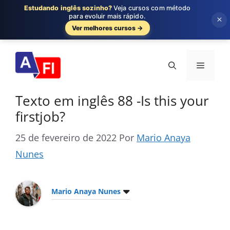
Estudando inglês sozinho?
Veja cursos com método
para evoluir mais rápido.
×
Ver melhores cursos →
Pular
para
Menu
o
conteúdo
Texto em inglês 88 -Is this your
firstjob?
25 de fevereiro de 2022
Por
Mario Anaya
Nunes
Mario Anaya Nunes