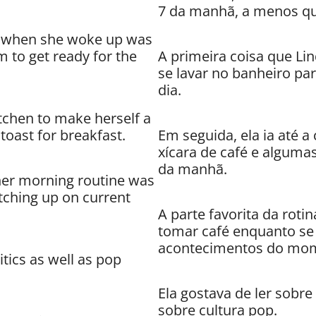
7 da manhã, a menos qu
id when she woke up was
 to get ready for the
A primeira coisa que Lin
se lavar no banheiro pa
dia.
itchen to make herself a
toast for breakfast.
Em seguida, ela ia até a
xícara de café e algumas
da manhã.
 her morning routine was
atching up on current
A parte favorita da roti
tomar café enquanto se 
acontecimentos do mome
tics as well as pop
Ela gostava de ler sobre
sobre cultura pop.