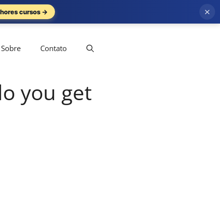
×
hores cursos →
Sobre
Contato
do you get