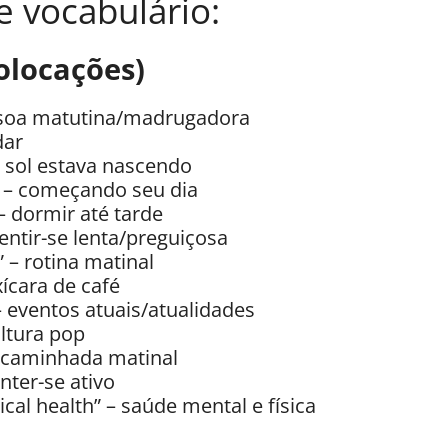
 vocabulário:
olocações)
essoa matutina/madrugadora
dar
– sol estava nascendo
” – começando seu dia
 – dormir até tarde
sentir-se lenta/preguiçosa
 – rotina matinal
xícara de café
– eventos atuais/atualidades
ultura pop
 caminhada matinal
nter-se ativo
cal health” – saúde mental e física