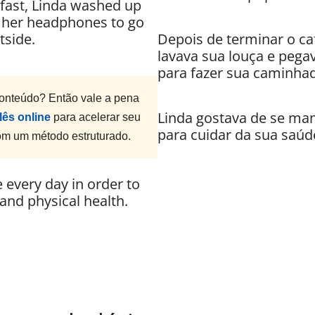
kfast, Linda washed up
 her headphones to go
tside.
Depois de terminar o ca
lavava sua louça e pega
para fazer sua caminhada
onteúdo? Então vale a pena
Linda gostava de se man
lês online
para acelerar seu
para cuidar da sua saúde
com um método estruturado.
e every day in order to
and physical health.