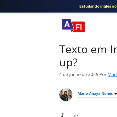
Estudando inglês s
Pular
para
o
conteúdo
Texto em In
up?
4 de junho de 2025
Por
Mari
Mario Anaya Nunes