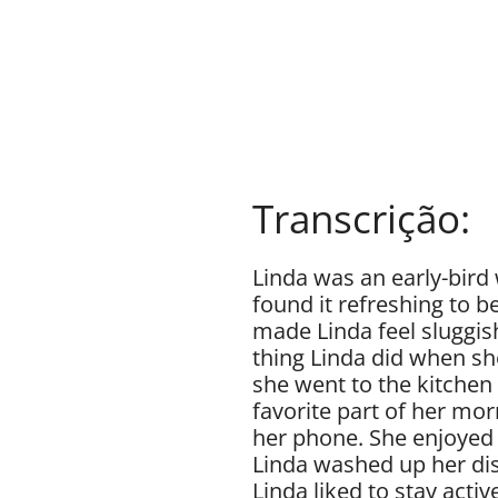
Transcrição:
Linda was an early-bird
found it refreshing to b
made Linda feel sluggish
thing Linda did when sh
she went to the kitchen 
favorite part of her mo
her phone. She enjoyed r
Linda washed up her di
Linda liked to stay acti