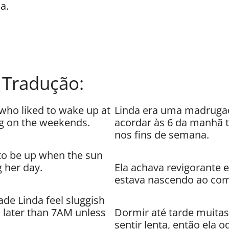
a.
 Tradução:
 who liked to wake up at
Linda era uma madruga
ng on the weekends.
acordar às 6 da manhã t
nos fins de semana.
 to be up when the sun
g her day.
Ela achava revigorante 
estava nascendo ao com
ade Linda feel sluggish
n later than 7AM unless
Dormir até tarde muitas 
sentir lenta, então ela 