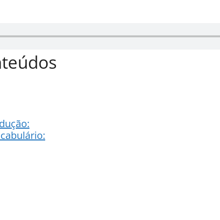
nteúdos
adução:
cabulário: