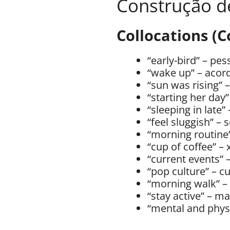
Construção de
Collocations (C
“early-bird” – p
“wake up” – acor
“sun was rising” 
“starting her day
“sleeping in late”
“feel sluggish” – 
“morning routine”
“cup of coffee” – 
“current events” 
“pop culture” – c
“morning walk” –
“stay active” – ma
“mental and physi