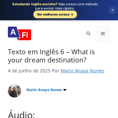
Estudando inglês sozinho?
Veja cursos com método
para evoluir mais rápido.
×
Ver melhores cursos →
Pular
para
Menu
o
conteúdo
Texto em Inglês 6 – What is
your dream destination?
4 de junho de 2025
Por
Mario Anaya Nunes
Mario Anaya Nunes
Áudio: