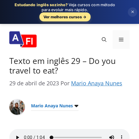
Estudando inglês sozinho?
Veja cursos com método
para evoluir mais rápido.
×
Ver melhores cursos →
Pular
para
Menu
o
conteúdo
Texto em inglês 29 – Do you
travel to eat?
29 de abril de 2023
Por
Mario Anaya Nunes
Mario Anaya Nunes