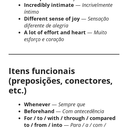
Incredibly intimate
—
Incrivelmente
íntimo
Different sense of joy
—
Sensação
diferente de alegria
A lot of effort and heart
—
Muito
esforço e coração
Itens funcionais
(preposições, conectores,
etc.)
Whenever
—
Sempre que
Beforehand
—
Com antecedência
For / to / with / through / compared
to / from / into
—
Para / a / com /