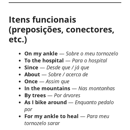
Itens funcionais
(preposições, conectores,
etc.)
On my ankle
—
Sobre o meu tornozelo
To the hospital
—
Para o hospital
Since
—
Desde que / já que
About
—
Sobre / acerca de
Once
—
Assim que
In the mountains
—
Nas montanhas
By trees
—
Por árvores
As I bike around
—
Enquanto pedalo
por
For my ankle to heal
—
Para meu
tornozelo sarar