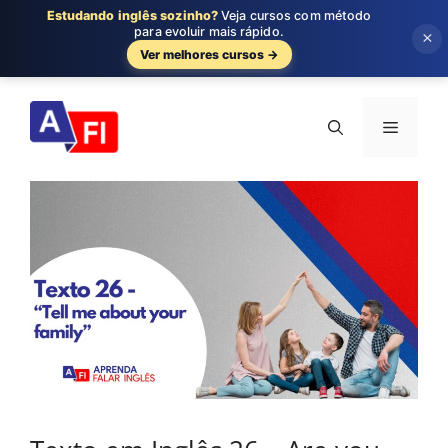
Estudando inglês sozinho?
Veja cursos com método
para evoluir mais rápido.
×
Ver melhores cursos →
Pular
para
Menu
o
conteúdo