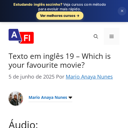
Estudando inglês sozinho?
Veja cursos com método
para evoluir mais rápido.
×
Ver melhores cursos →
Pular
para
Menu
o
conteúdo
Texto em inglês 19 – Which is
your favourite movie?
5 de junho de 2025
Por
Mario Anaya Nunes
Mario Anaya Nunes
Áudio: