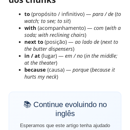
to
(propósito / infinitivo) —
para / de
(
to
watch; to see; to sit
)
with
(acompanhamento) —
com
(
with a
soda; with reclining chairs
)
next to
(posição) —
ao lado de
(
next to
the butter dispensers
)
in / at
(lugar) —
em / no
(
in the middle;
at the theater
)
because
(causa) —
porque
(
because it
hurts my neck
)
📚 Continue evoluindo no
inglês
Esperamos que este artigo tenha ajudado