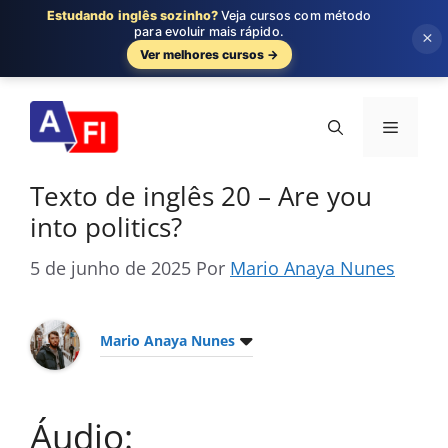
Estudando inglês sozinho?
Veja cursos com método
para evoluir mais rápido.
×
Ver melhores cursos →
Pular
para
Menu
o
conteúdo
Texto de inglês 20 – Are you
into politics?
5 de junho de 2025
Por
Mario Anaya Nunes
Mario Anaya Nunes
Áudio: